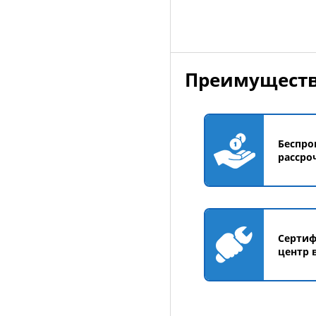
Преимуществ
Беспро
рассро
Серти
центр 