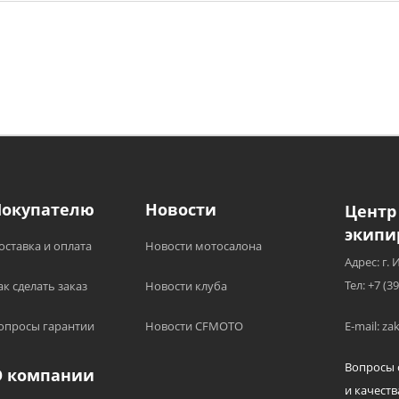
Покупателю
Новости
Центр
экипи
оставка и оплата
Новости мотосалона
Адрес: г. 
Тел: +7 (3
ак сделать заказ
Новости клуба
опросы гарантии
Новости CFMOTO
E-mail: z
Вопросы 
О компании
и качеств