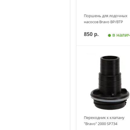
Поршень для лодочных
насосов Bravo ВР/ВТР
850 р.
в нали
Добавить в корзин
Переходник к клапану
"Bravo" 2000 SP734