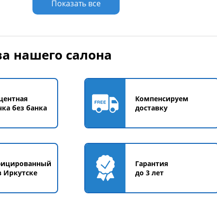
Показать все
а нашего салона
центная
Компенсируем
чка без банка
доставку
фицированный
Гарантия
в Иркутске
до 3 лет