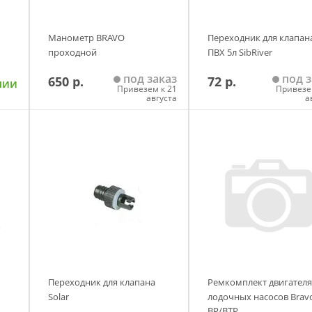
Манометр BRAVO
Переходник для клапан
проходной
ПВХ 5л SibRiver
под заказ
под з
650 р.
72 р.
чии
Привезем к 21
Привезе
августа
а
у
Добавить в корзину
Добавить в корзи
Переходник для клапана
Ремкомплект двигателя
Solar
лодочных насосов Brav
ВР/ВТР