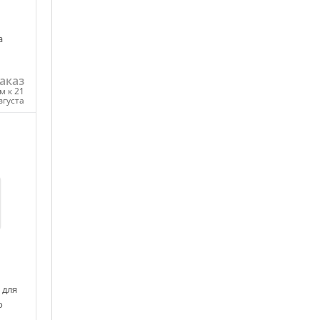
а
аказ
м к 21
вгуста
ну
 для
o