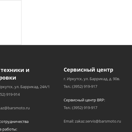
Сервисный центр
 техники и
ровки
г. Иркутск, ул. Баррикад, д. 90в.
Тел.: (3952) 919-917
Иркутск, ул. Баррикад, 24А/1
952) 919-914
Сервисный центр BRP:
Тел.: (3952) 919-917
akaz@barsmoto.ru
Email: zakaz.servis@barsmoto.ru
сотрудничества
а работы: