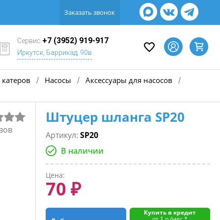
Заказать звонок
+7 (3952) 919-917
Сервис
Иркутск, Баррикад, 90в
 катеров
Насосы
Аксессуары для насосов
/
/
/
Штуцер шланга SP20
вов
Артикул:
SP20
В наличии
Цена:
70 ₽
Купить в кредит
от 1 р./мес.*