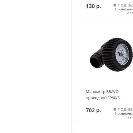
под за
130 р.
Привезем 
ав
Добавить в корзин
Манометр BRAVO
проходной SP90/S
под за
702 р.
Привезем 
ав
Добавить в корзин