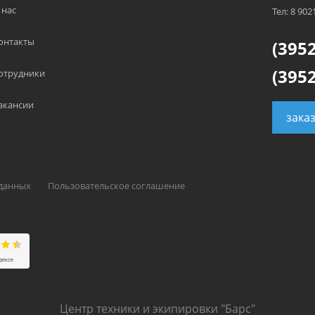
 нас
Тел: 8 902
онтакты
(3952
(3952
отрудники
акансии
зака
 данных
Пользовательское соглашение
Центр техники и экипировки "Барс"