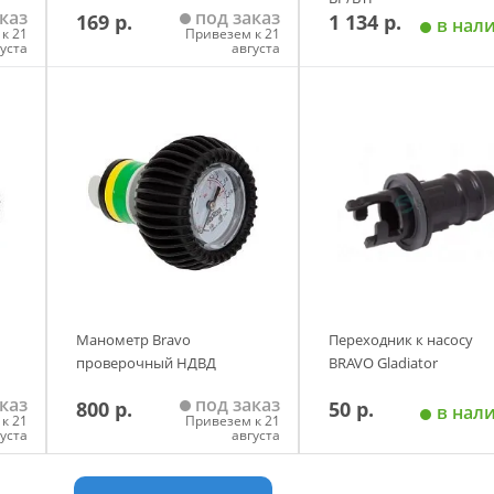
каз
под заказ
169 р.
1 134 р.
в нал
к 21
Привезем к 21
густа
августа
у
Добавить в корзину
Добавить в корзи
Манометр Bravo
Переходник к насосу
проверочный НДВД
BRAVO Gladiator
каз
под заказ
800 р.
50 р.
в нал
к 21
Привезем к 21
густа
августа
у
Добавить в корзину
Добавить в корзи