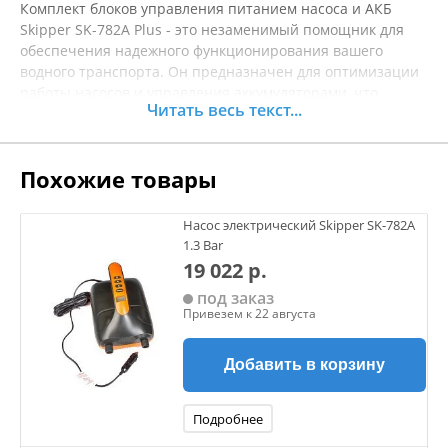
Комплект блоков управления питанием насоса и АКБ
Skipper SK-782A Plus - это незаменимый помощник для
обеспечения надежного функционирования вашего
водного транспорта. Он предназначен для оптимизации
работы насосов и управления аккумуляторами, что
Читать весь текст...
является важным аспектом в эксплуатации лодок и
катеров. Комплект помогает повысить эффективность
работы системы водоснабжения, предотвращая
Похожие товары
возможные поломки и увеличивая срок службы
оборудования. Сборка изделия проста и интуитивно
понятна, что позволяет быстро установить его на вашу
Насос электрический Skipper SK-782A
лодку без необходимости дополнительных инструментов.
1.3 Bar
Высокое качество материалов обеспечивает
19 022 р.
долговечность и стойкость к воздействиям окружающей
под заказ
среды. Не упустите возможность сделать ваше плавание
Привезем к 22 августа
более комфортным и безопасным. Перед покупкой
рекомендуется уточнять характеристики товара.
Добавить в корзину
Подробнее