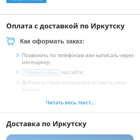
Оплата с доставкой по Иркутску
Как оформать заказ:
Позвонить по телефонам или написать через
месенджер;
на сайте;
Оформить заявку
Добавить товар в корзину и оставить свои
данные;
Менеджер свяжется с Вами в течение 30
Читать весь текст...
минут.
Доставка по Иркутску
Как оплатить:
Наличными, пластиковой картой, кредитной