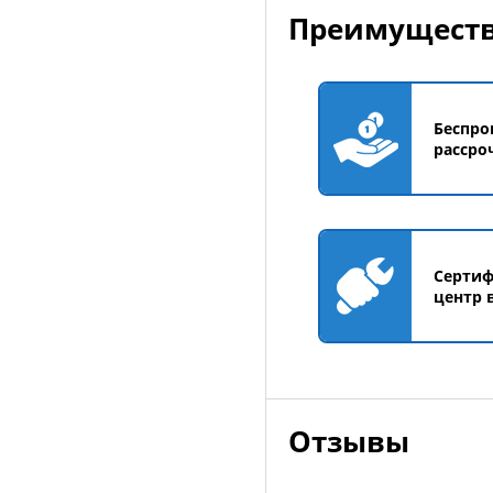
Преимуществ
Беспро
рассро
Серти
центр 
Отзывы