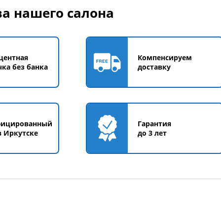
Размер
а нашего салона
XL
Размер
M
L
XL
центная
Компенсируем
чка без банка
доставку
фицированный
Гарантия
в Иркутске
до 3 лет