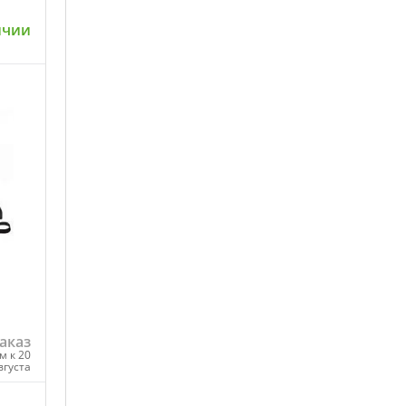
ичии
ну
аказ
м к 20
вгуста