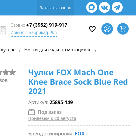
Заказать звонок
+7 (3952) 919-917
Сервис
Иркутск, Баррикад, 90в
скутере
Носки для езды на мотоцикле
/
/
Чулки FOX Mach One
Knee Brace Sock Blue Red
вов
2021
Артикул:
25895-149
Под заказ
Привезем к 20 августа
Бренд экипировки:
FOX