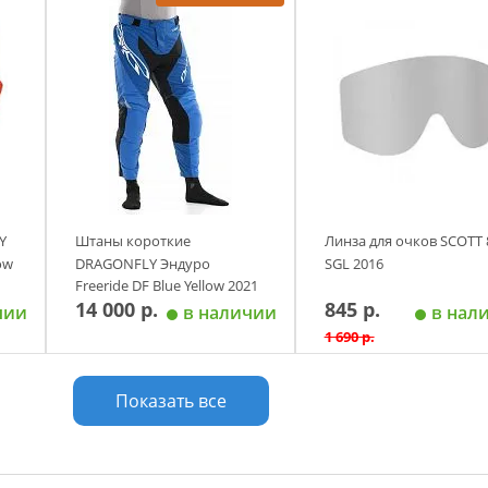
у
Добавить в корзину
Добавить в корзи
Y
Штаны короткие
Линза для очков SCOTT 
ow
DRAGONFLY Эндуро
SGL 2016
Freeride DF Blue Yellow 2021
14 000 р.
845 р.
чии
в наличии
в нал
1 690 р.
у
Добавить в корзину
Добавить в корзи
Показать все