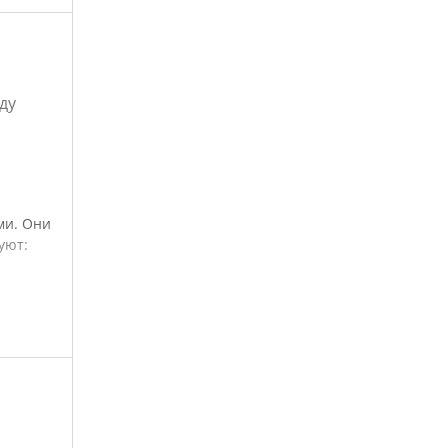
ду
ми. Они
уют: