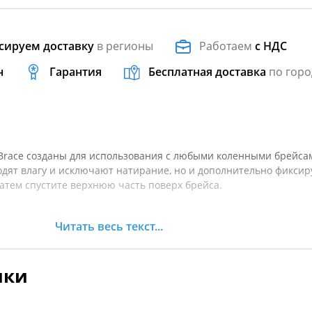
сируем доставку
в регионы
Работаем
с НДС
н
Гарантия
Бесплатная доставка
по горо
 Brace созданы для использования с любыми коленными брейса
одят влагу и исключают натирание, но и дополнительно фиксир
затем спустите верхнюю часть поверх брейса.
Читать весь текст...
я использования с коленными брейсами
тер со спандексом эффективно отводит влагу
нтиляции
ики
а и голеностоп обеспечивают долговечность