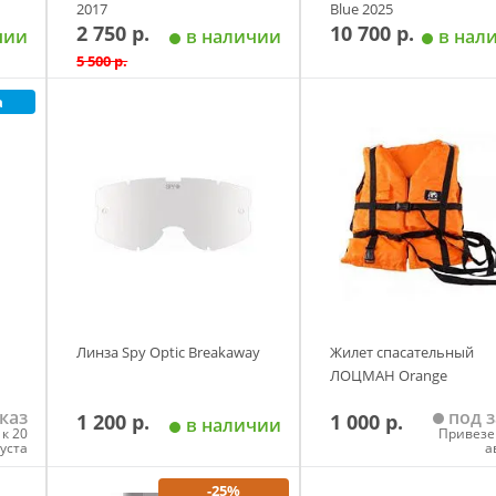
2017
Blue 2025
2 750 р.
10 700 р.
чии
в наличии
в нал
5 500 р.
а
у
Добавить в корзину
Добавить в корзи
Размер
S
M
L
2XL
Линза Spy Optic Breakaway
Жилет спасательный
ЛОЦМАН Orange
каз
под з
1 200 р.
1 000 р.
в наличии
к 20
Привезе
густа
а
-25%