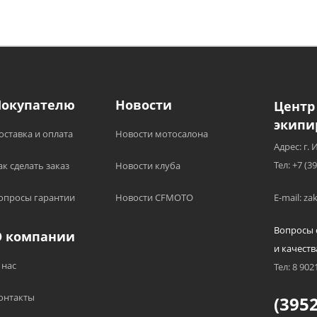
Покупателю
Новости
Центр
экипи
оставка и оплата
Новости мотосалона
Адрес: г. 
Тел: +7 (3
ак сделать заказ
Новости клуба
опросы гарантии
Новости CFMOTO
E-mail: z
Вопросы 
О компании
и качеств
 нас
Тел: 8 902
онтакты
(3952