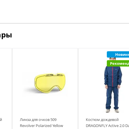
ары
Новин
Рекомен
й
Линза для очков 509
Костюм дождевой
Revolver Polarized Yellow
DRAGONFLY Active 2.0 D