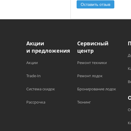
Оставить отзыв
Акции
Сервисный
и предложения
центр
Д
Акции
Ремонт техники
К
Trade-In
Ремонт лодок
В
Система скидок
Бронирование лодок
Рассрочка
Тюнинг
О
К