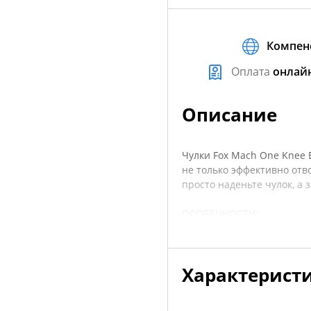
Компен
Оплата
онлай
Описание
Чулки Fox Mach One Knee
не только эффективно отв
просто наденьте чулок, а 
ОСОБЕННОСТИ:
— Специально созданы дл
— Тонкий и легкий полиэс
— Вставка и сетки для ве
Характерист
— Усиленные мысок, пятк