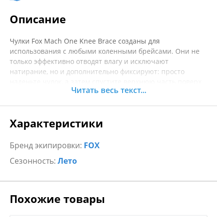
Описание
Чулки Fox Mach One Knee Brace созданы для
использования с любыми коленными брейсами. Они не
только эффективно отводят влагу и исключают
натирание, но и дополнительно фиксируют: просто
наденьте чулок, а затем спустите верхнюю часть поверх
Читать весь текст...
брейса.
ОСОБЕННОСТИ:
Характеристики
— Специально созданы для использования с коленными
брейсами
— Тонкий и легкий полиэстер со спандексом эффективно
Бренд экипировки:
FOX
отводит влагу
Сезонность:
Лето
— Вставка и сетки для вентиляции
— Усиленные мысок, пятка и голеностоп обеспечивают
долговечность
Похожие товары