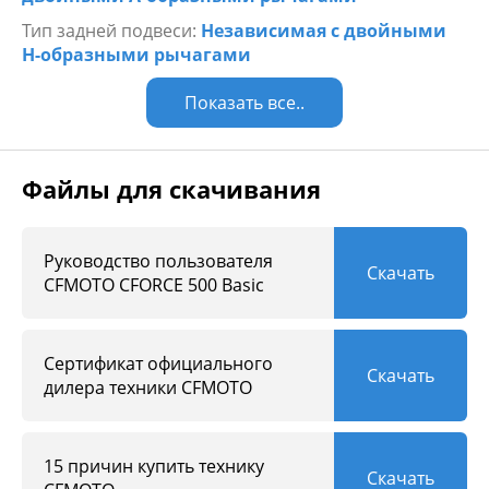
частью
Тип задней подвеси:
Независимая с двойными
Колеса 25”, литые диски, универсальный рисунок
Н-образными рычагами
протектора
Аккумулятор повышенной емкости (30 Ач)
Показать все..
Файлы для скачивания
Руководство пользователя
Скачать
CFMOTO CFORCE 500 Basic
Сертификат официального
Скачать
дилера техники CFMOTO
15 причин купить технику
Скачать