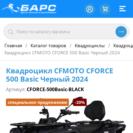
Главная
Каталог товаров
Квадроциклы
Квадроц
/
/
/
Квадроцикл CFMOTO CFORCE 500 Basic Черный 2024
Квадроцикл CFMOTO CFORCE
500 Basic Черный 2024
Артикул:
CFORCE-500Basic-BLACK
специальное предложение
-20%