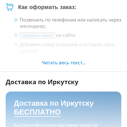
Как оформать заказ:
Позвонить по телефонам или написать через
месенджер;
на сайте;
Оформить заявку
Добавить товар в корзину и оставить свои
данные;
Менеджер свяжется с Вами в течение 30
Читать весь текст...
минут.
Доставка по Иркутску
Как оплатить:
Наличными, пластиковой картой, кредитной
картой и картой ХАЛВА в кассе нашего
Доставка по Иркутску
магазина по адресу
г. Иркутск, ул. Баррикад
БЕСПЛАТНО
24а, Мотосалон БАРС
;
Переводом на корпоративную карту
Быстро и бесплатно доставим товар по