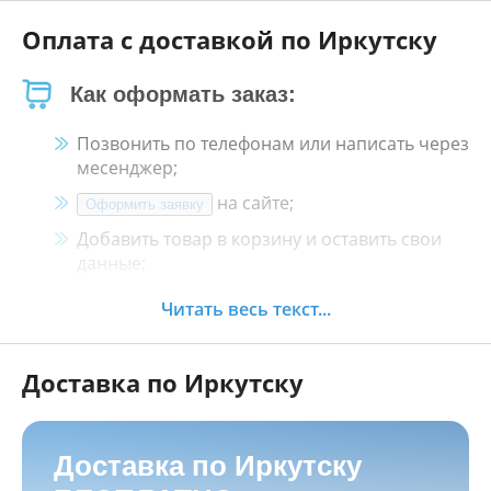
Оплата с доставкой по Иркутску
Как оформать заказ:
Позвонить по телефонам или написать через
месенджер;
на сайте;
Оформить заявку
Добавить товар в корзину и оставить свои
данные;
Менеджер свяжется с Вами в течение 30
Читать весь текст...
минут.
Доставка по Иркутску
Как оплатить:
Наличными, пластиковой картой, кредитной
картой и картой ХАЛВА в кассе нашего
Доставка по Иркутску
магазина по адресу
г. Иркутск, ул. Баррикад