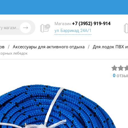
+7 (3952) 919-914
Магазин
ул. Баррикад, 24А/1
ов
Аксессуары для активного отдыха
Для лодок ПВХ и
/
/
якорных лебедок
0
отзы