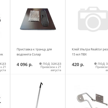
Приставка к транцу для
Клей Ультра Reaktor ре
ик
водомета Солар
15 мл ПВХ
каз
под заказ
под з
4 096 р.
420 р.
к 21
Привезем к 21
Привезе
густа
августа
а
у
Добавить в корзину
Добавить в корзи