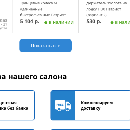
Транцевые колеса М
Держатель эхолота на
удлиненные
лодку ПВХ Патриот
быстросъемные Патриот
(вариант 2)
каз
5 104 р.
530 р.
в наличии
в нал
к 21
густа
у
Добавить в корзину
Добавить в корзи
Показать все
а нашего салона
центная
Компенсируем
чка без банка
доставку