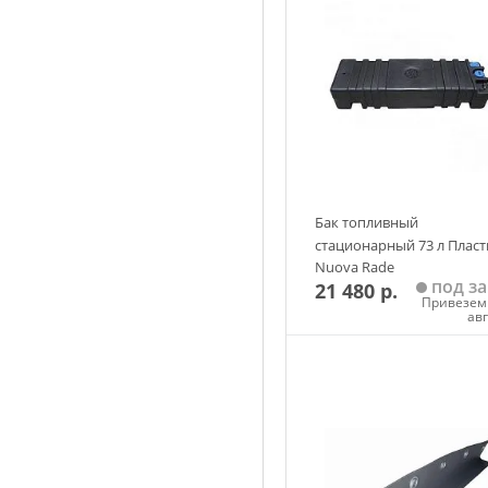
Бак топливный
стационарный 73 л Пласт
Nuova Rade
под за
21 480 р.
Привезем 
ав
Добавить в корзин