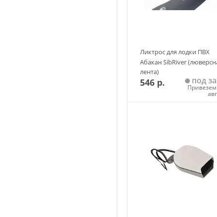
Ликтрос для лодки ПВХ
Абакан SibRiver (люверсн
лента)
под за
546 р.
Привезем 
ав
Добавить в корзин