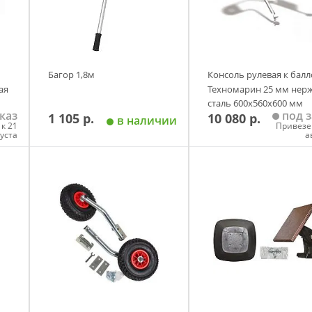
Багор 1,8м
Консоль рулевая к бал
ая
Техномарин 25 мм нерж
сталь 600х560х600 мм
каз
под з
1 105 р.
10 080 р.
в наличии
к 21
Привезе
густа
а
у
Добавить в корзину
Добавить в корзи