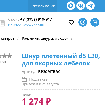
Заказать звонок
+7 (3952) 919-917
Сервис
Иркутск, Баррикад, 90в
 катеров
Фал, линь, шнур для лодок
/
/
Шнур плетенный d5 L30,
для якорных лебедок
вов
Артикул:
RP30MTRAC
Под заказ
Привезем к 21 августа
Цена:
1 274 ₽