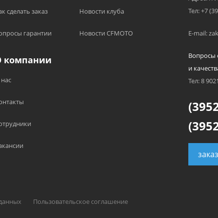
Тел: +7 (3
ак сделать заказ
Новости клуба
опросы гарантии
Новости CFMOTO
E-mail: z
Вопросы 
О компании
и качеств
 нас
Тел: 8 902
онтакты
(3952
(3952
отрудники
акансии
зака
 данных
Пользовательское соглашение