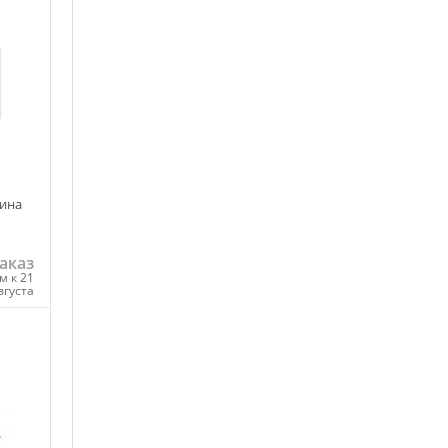
зина
аказ
м к 21
вгуста
ну