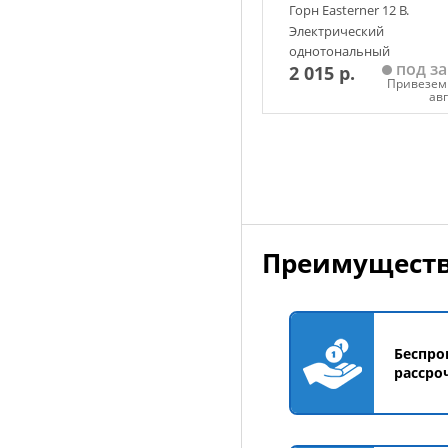
Горн Easterner 12 В.
Электрический
однотональный
под за
2 015 р.
Привезем 
ав
Добавить в корзин
Преимуществ
Беспро
рассро