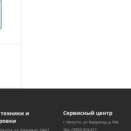
Сервисный центр
 техники и
ровки
г. Иркутск, ул. Баррикад, д. 90в.
Тел.: (3952) 919-917
Иркутск, ул. Баррикад, 24А/1