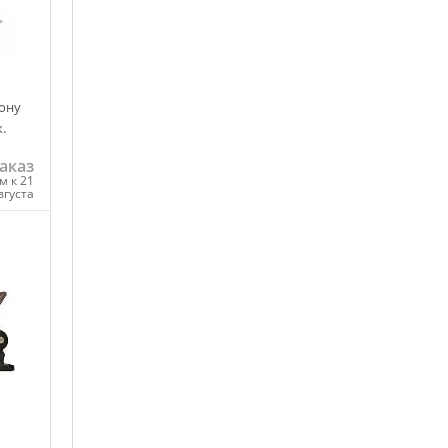
лону
.
аказ
м к 21
вгуста
ну