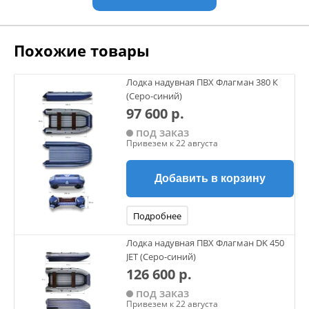
разгона, скольжение, на высшем уровне. На надувной
лодке ФЛАГМАН 280 установлена опорная пластина Fast
Sliding (быстрое скольжение). Асиметричные конуса
Похожие товары
концов баллонов в корме и опорная пластина помогают
лодке быстро выходить в глиссирующий режим и не
дельфинировать. Изучив предложения конкурентов по
Лодка надувная ПВХ Флагман 380 К
лодкам одноклассникам, можем сделать вывод, что на
(Серо-синий)
сегодня лучшего, чем у нас предложения цена —
97 600 р.
качество нет!
под заказ
Привезем к 22 августа
Добавить в корзину
Подробнее
Лодка надувная ПВХ Флагман DK 450
JET (Серо-синий)
126 600 р.
под заказ
Привезем к 22 августа