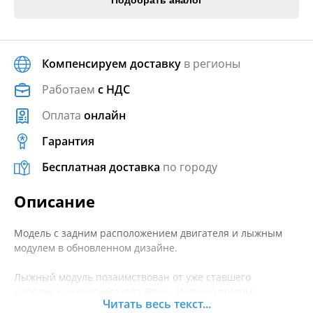
Подобрать аналог
Компенсируем доставку
в регионы
Работаем
с НДС
Оплата
онлайн
Гарантия
Бесплатная доставка
по городу
Описание
Модель с задним расположением двигателя и лыжным
модулем в обновленном дизайне.
Лыжный модуль позаимствован от уже ставшего
народным миниснегохода Егерь. Именно поэтому
Читать весь текст...
новинка получила название Егерь – ОПТИ.