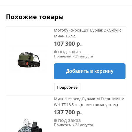
На модуле установлено полутора местное сиденье
Похожие товары
снегоходного типа. Также для данной модели доступен
полный список дополнительных опций, куда входят
реверс, тормоз, эл.запуск, подогрев ручек руля и курка
Мотобуксировщик Бурлак ЭКО-букс
газа.
Мини 15 л.с.
107 300 р.
Мотобуксировщик Егерь – ОПТИ сочетает в себе
под заказ
бюджетную стоимость Бурлака ОПТИ и богатый
Привезем к 21 августа
функционал миниснегохода Егерь, что выгодно отличает
данную модель от всех имеющихся на рынке аналогов.
Добавить в корзину
Подробнее
Миниснегоход Бурлак-М Егерь МИНИ
WHITE 18,5 л.с. (с электрозапуском)
137 700 р.
под заказ
Привезем к 21 августа