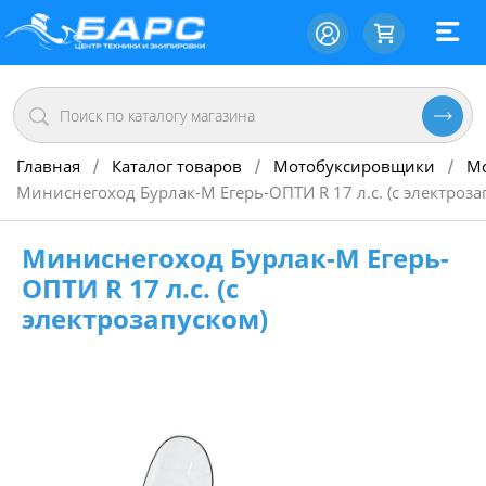
Главная
Каталог товаров
Мотобуксировщики
М
/
/
/
Миниснегоход Бурлак-М Егерь-ОПТИ R 17 л.с. (с электроза
Миниснегоход Бурлак-М Егерь-
ОПТИ R 17 л.с. (с
электрозапуском)