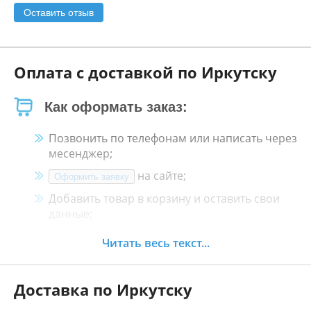
Оставить отзыв
Оплата с доставкой по Иркутску
Как оформать заказ:
Позвонить по телефонам или написать через
месенджер;
на сайте;
Оформить заявку
Добавить товар в корзину и оставить свои
данные;
Менеджер свяжется с Вами в течение 30
Читать весь текст...
минут.
Доставка по Иркутску
Как оплатить: