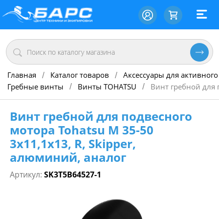
Главная
Каталог товаров
Аксессуары для активного
/
/
Гребные винты
Винты TOHATSU
Винт гребной для п
/
/
Винт гребной для подвесного
мотора Tohatsu M 35-50
3х11,1х13, R, Skipper,
алюминий, аналог
Артикул:
SK3T5B64527-1