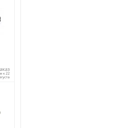
аказ
м к 22
вгуста
ну