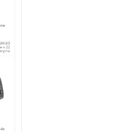
one
аказ
м к 22
вгуста
ну
-4x