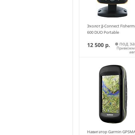
Эхолот JJ-Connect Fisher
600 DUO Portable
под за
12 500 р.
Привезем 
ав
Добавить в корзин
Навигатор Garmin GPSM