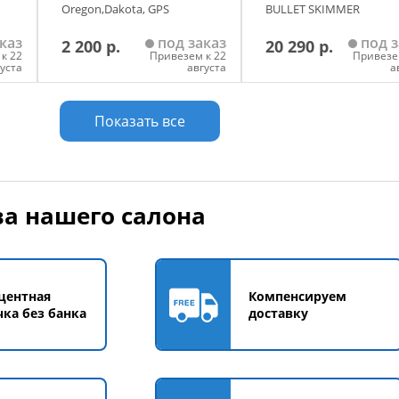
Oregon,Dakota, GPS
BULLET SKIMMER
каз
под заказ
под з
2 200 р.
20 290 р.
к 22
Привезем к 22
Привезе
густа
августа
а
у
Добавить в корзину
Добавить в корзи
Показать все
а нашего салона
центная
Компенсируем
чка без банка
доставку