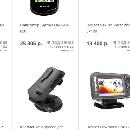
man
Навигатор Garmin OREGON
Эхолот Vexilar Sonar Ph
650
SP100
каз
под заказ
под з
25 305 р.
13 400 р.
к 22
Привезем к 22
Привезе
густа
августа
а
у
Добавить в корзину
Добавить в корзи
AP
Крепление морское для
Эхолот Lowrance Hook2