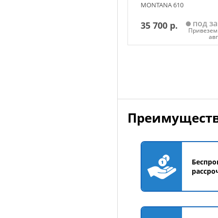
MONTANA 610
под за
35 700 р.
Привезем 
ав
Добавить в корзин
Преимуществ
Беспро
рассро