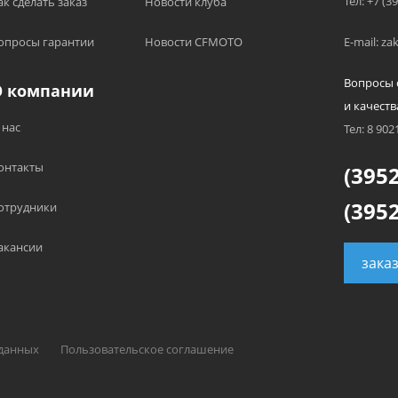
Тел: +7 (3
ак сделать заказ
Новости клуба
опросы гарантии
Новости CFMOTO
E-mail: z
Вопросы 
О компании
и качеств
 нас
Тел: 8 902
онтакты
(3952
(3952
отрудники
акансии
зака
 данных
Пользовательское соглашение