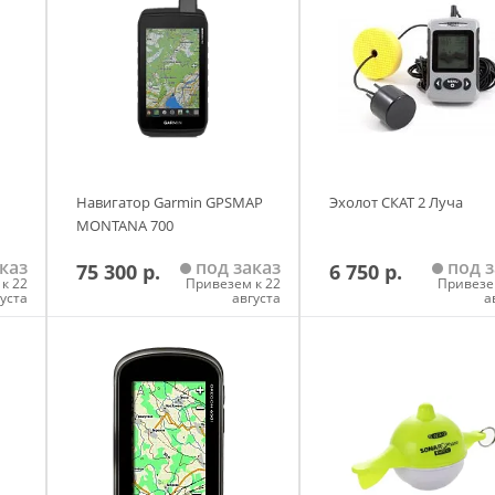
Навигатор Garmin GPSMAP
Эхолот СКАТ 2 Луча
MONTANA 700
каз
под заказ
под з
75 300 р.
6 750 р.
к 22
Привезем к 22
Привезе
густа
августа
а
у
Добавить в корзину
Добавить в корзи