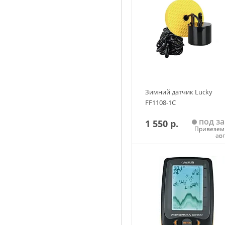
Зимний датчик Lucky
FF1108-1C
под за
1 550 р.
Привезем 
ав
Добавить в корзин