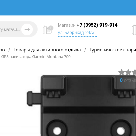
+7 (3952) 919-914
Магазин
ул. Баррикад, 24А/1
ов
Товары для активного отдыха
Туристическое снар
/
/
 GPS навигатора Garmin Montana 700
0
отзы