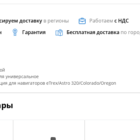
сируем доставку
в регионы
Работаем
с НДС
н
Гарантия
Бесплатная доставка
по горо
кой
ля универсальное
я для навигаторов eTrex/Astro 320/Colorado/Oregon
ары