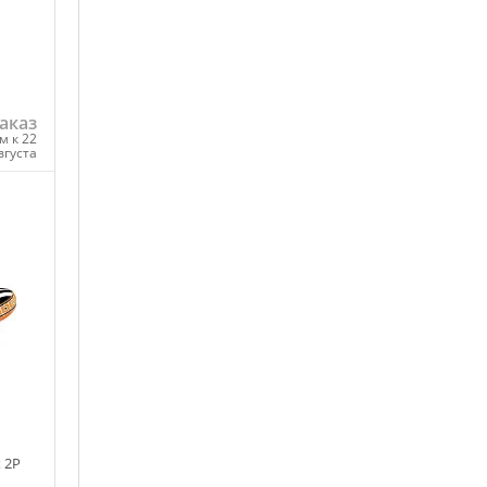
аказ
м к 22
вгуста
ну
 2P