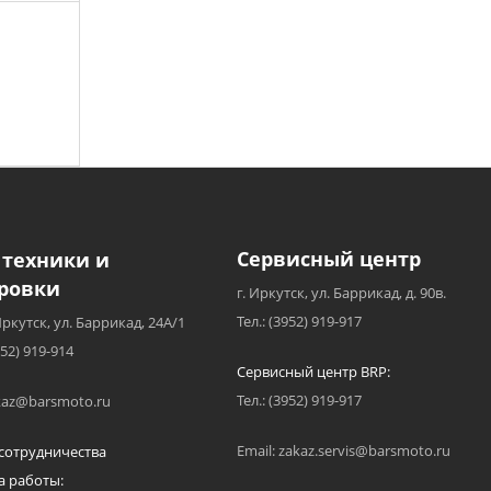
Сервисный центр
 техники и
ровки
г. Иркутск, ул. Баррикад, д. 90в.
Тел.: (3952) 919-917
Иркутск, ул. Баррикад, 24А/1
952) 919-914
Сервисный центр BRP:
Тел.: (3952) 919-917
akaz@barsmoto.ru
Email: zakaz.servis@barsmoto.ru
сотрудничества
а работы: