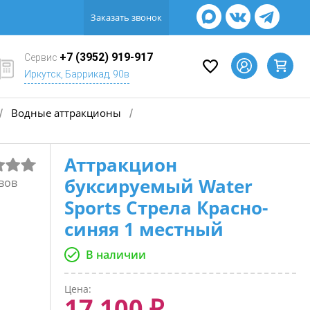
Заказать звонок
+7 (3952) 919-917
Сервис
Иркутск, Баррикад, 90в
Водные аттракционы
/
/
Аттракцион
буксируемый Water
вов
Sports Стрела Красно-
синяя 1 местный
В наличии
Цена:
17 100 ₽