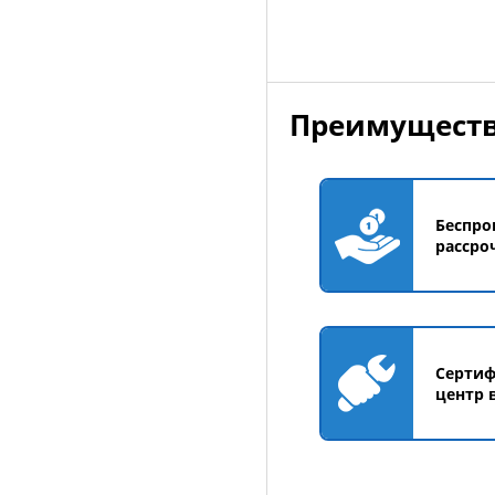
Преимуществ
Беспро
рассро
Серти
центр 