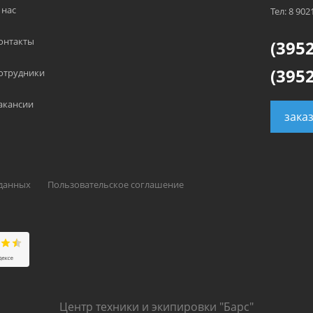
 нас
Тел: 8 902
онтакты
(3952
(3952
отрудники
акансии
зака
 данных
Пользовательское соглашение
Центр техники и экипировки "Барс"