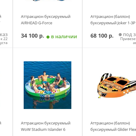
й
Аттракцион буксируемый
Аттракцион (баллон)
AIRHEAD G-Force
буксируемый Joker 1-3P
каз
под з
34 100 р.
68 100 р.
в наличии
к 22
Привезе
густа
а
у
Добавить в корзину
Добавить в корзи
й
Аттракцион буксируемый
Аттракцион (баллон)
WoW Stadium Islander 6
буксируемый Glider Flex