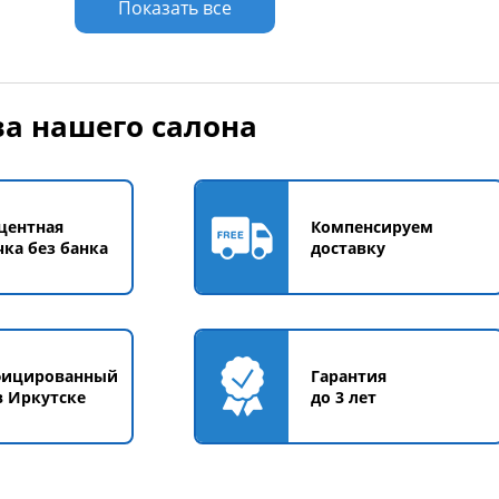
Показать все
а нашего салона
центная
Компенсируем
чка без банка
доставку
фицированный
Гарантия
в Иркутске
до 3 лет