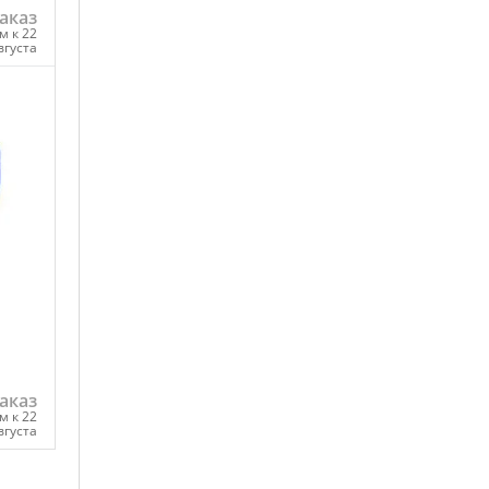
аказ
м к 22
вгуста
ну
аказ
м к 22
вгуста
ну