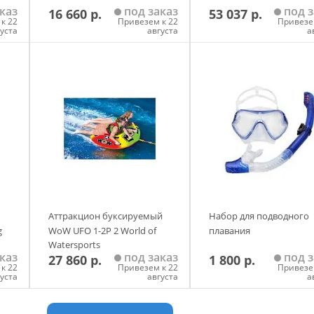
каз
под заказ
под з
16 660 р.
53 037 р.
к 22
Привезем к 22
Привезе
густа
августа
а
у
Добавить в корзину
Добавить в корзи
Аттракцион буксируемый
Набор для подводного
g
WoW UFO 1-2P 2 World of
плавания
Watersports
каз
под заказ
под з
27 860 р.
1 800 р.
к 22
Привезем к 22
Привезе
густа
августа
а
у
Добавить в корзину
Добавить в корзи