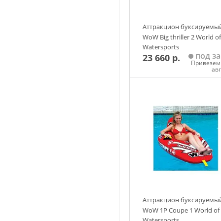
Аттракцион буксируемы
WoW Big thriller 2 World of
Watersports
под за
23 660 р.
Привезем 
ав
Добавить в корзин
Аттракцион буксируемы
WoW 1P Coupe 1 World of
Watersports