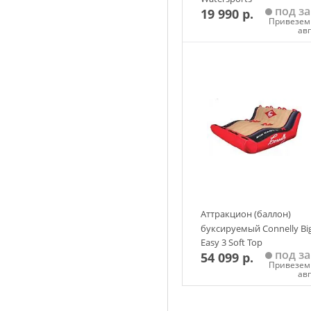
под за
19 990 р.
Привезем 
ав
Добавить в корзин
Аттракцион (баллон)
буксируемый Connelly Bi
Easy 3 Soft Top
под за
54 099 р.
Привезем 
ав
Добавить в корзин