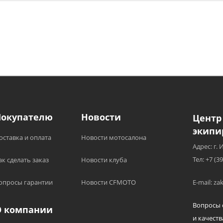
Покупателю
Новости
Центр
экипи
оставка и оплата
Новости мотосалона
Адрес: г. 
Тел: +7 (3
ак сделать заказ
Новости клуба
опросы гарантии
Новости CFMOTO
E-mail: z
Вопросы 
О компании
и качеств