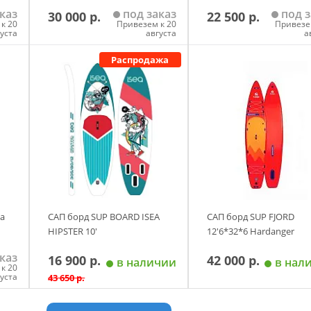
каз
под заказ
под з
30 000 р.
22 500 р.
к 20
Привезем к 20
Привезе
густа
августа
а
Распродажа
нспортировки;
у
Добавить в корзину
Добавить в корзи
a
САП борд SUP BOARD ISEA
САП борд SUP FJORD
HIPSTER 10'
12'6*32*6 Hardanger
каз
16 900 р.
42 000 р.
в наличии
в нал
к 20
густа
43 650 р.