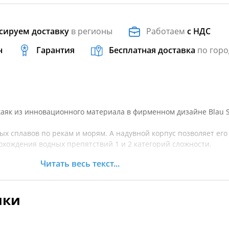
сируем доставку
в регионы
Работаем
с НДС
н
Гарантия
Бесплатная доставка
по горо
аяк из инновационного материала в фирменном дизайне Blau S
х сплавов по рекам и морям. А надувной корпус позволяет его
охождения водных препятствий 1 и 2 категорий сложности.
Читать весь текст...
titch
ики
ыбор между пластиковым и надувным каяком, между скоростью 
тью и комфортом. Технология Drop Stitch совместила в себе вс