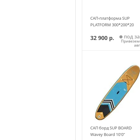
Открытая палуба
К преимуществам каяка с 
САП-платформа SUP
эффективное распределени
PLATFORM 300*200*20
начнется дождь - просто у
под за
32 900 р.
естественным укрытием ве
Привезем 
ав
Добавить в корзин
Гибкие сиденья
Одно из главных удобств н
долгих переходах. Располо
настроить под себя.
Изображения и цвет предс
карточке товара, в завис
САП борд SUP BOARD
выпуска.
Wavey Board 10'0"