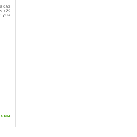
аказ
м к 20
вгуста
ну
ичии