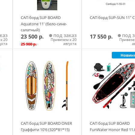
открытой декой относят удобство посадки, погрузки-выгрузки и 
САП борд SUP BOARD
САП борд SUP-SUN 11" 
е груза. В любой момент вы можете достать нужную вещь, а ко
Aquatone 11' (бело-сине-
салатный)
крыть палубу тентом. Козырьки на носу и корме также служат
каз
под заказ
под з
23 500 р.
17 550 р.
щей от солнца или осадков.
к 20
Привезем к 20
Привезе
густа
августа
а
25 900 р.
Новин
у
Добавить в корзину
Добавить в корзи
адувной байдарки - мягкие и гибкие сиденья, что особенно важ
жение и угол наклона сиденья, а также упор для ног вы можете
тавленного товара могут незначительно отличаться от фото в
имости от разрешения и настроек вашего монитора, а также пар
САП борд SUP BOARD ONER
САП борд SUP BOARD
Граффити 10'6 (320*81*15)
FunWater Honor Red 11.