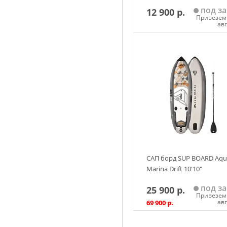
под за
12 900 р.
Привезем 
ав
В комплект входит:
сумка для хранения и тра
Добавить в корзин
насос;
2 весла;
2 сидушки;
2 плавника;
ремкомплект.
САП борд SUP BOARD Aqu
Marina Drift 10'10"
под за
25 900 р.
Привезем 
ав
69 900 р.