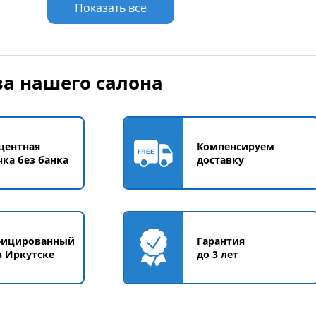
у
Добавить в корзину
Добавить в корзи
Показать все
а нашего салона
центная
Компенсируем
чка без банка
доставку
фицированный
Гарантия
в Иркутске
до 3 лет