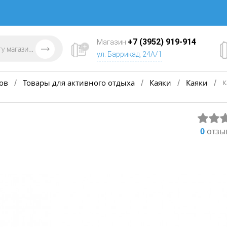
+7 (3952) 919-914
Магазин
ул. Баррикад, 24А/1
ов
Товары для активного отдыха
Каяки
Каяки
/
/
/
/
К
0
отзы