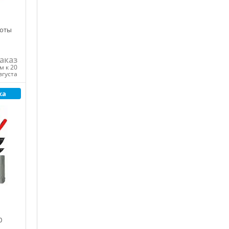
более
Соты
гда
аказ
м к 20
вгуста
ка
ну
но в
тии
0