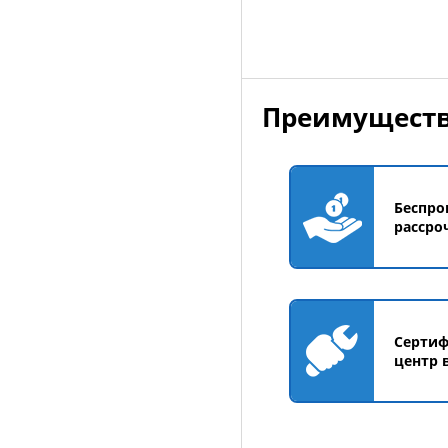
Добавить в корзин
Преимуществ
Беспро
рассро
Серти
центр 