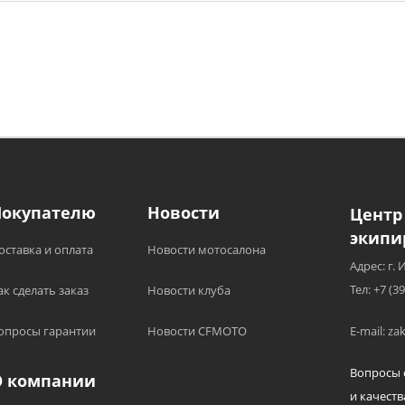
Покупателю
Новости
Центр
экипи
оставка и оплата
Новости мотосалона
Адрес: г. 
Тел: +7 (3
ак сделать заказ
Новости клуба
опросы гарантии
Новости CFMOTO
E-mail: z
Вопросы 
О компании
и качеств