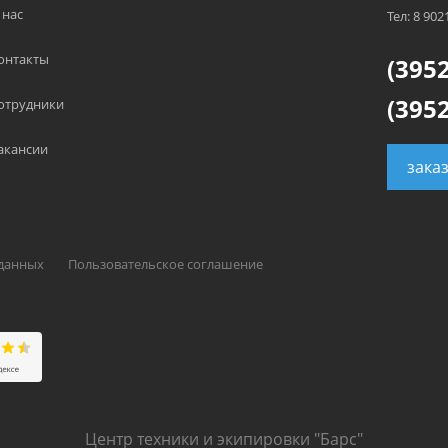
 нас
Тел: 8 902
онтакты
(3952
(3952
отрудники
акансии
зака
 данных
Пользовательское соглашение
Центр техники и экипировки "Барс"