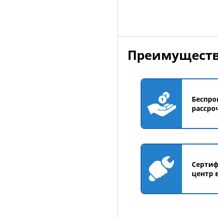
Преимуществ
Беспро
рассро
Серти
центр 