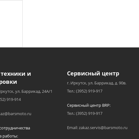
Сервисный центр
 техники и
ровки
г. Иркутск, ул. Баррикад, д. 90в.
Тел.: (3952) 919-917
Иркутск, ул. Баррикад, 24А/1
952) 919-914
Сервисный центр BRP:
Тел.: (3952) 919-917
akaz@barsmoto.ru
Email: zakaz.servis@barsmoto.ru
сотрудничества
а работы: