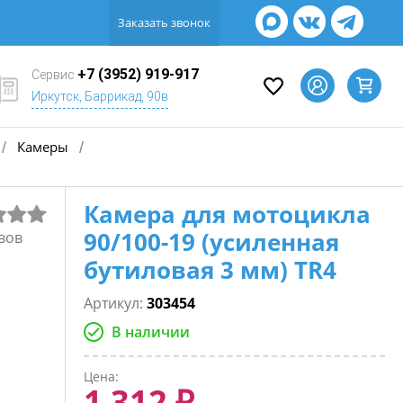
Заказать звонок
+7 (3952) 919-917
Сервис
Иркутск, Баррикад, 90в
Камеры
/
/
Камера для мотоцикла
90/100-19 (усиленная
вов
бутиловая 3 мм) TR4
Артикул:
303454
В наличии
Цена:
1 312 ₽