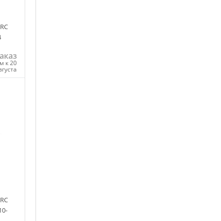
IRC
4
аказ
м к 20
вгуста
ну
IRC
10-