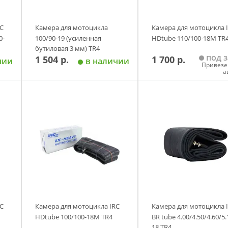
C
Камера для мотоцикла
Камера для мотоцикла 
0-
100/90-19 (усиленная
HDtube 110/100-18M TR
бутиловая 3 мм) TR4
под з
1 504 р.
1 700 р.
чии
в наличии
Привезе
а
у
Добавить в корзину
Добавить в корзи
C
Камера для мотоцикла IRC
Камера для мотоцикла 
HDtube 100/100-18M TR4
BR tube 4.00/4.50/4.60/5.
18 TR4