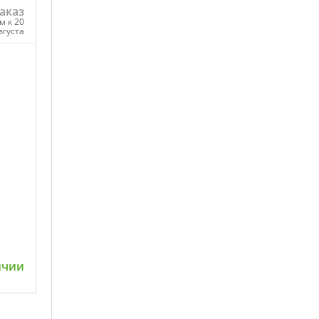
аказ
м к 20
вгуста
ну
ичии
ну