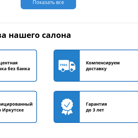
Показать все
а нашего салона
центная
Компенсируем
чка без банка
доставку
фицированный
Гарантия
в Иркутске
до 3 лет