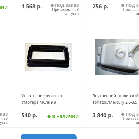
под заказ
под з
1 568 р.
256 р.
чии
Привезем к 23
Привезе
августа
а
у
Добавить в корзину
Добавить в корзи
Уплотнение ручного
Внутренний топливный
стартера М6/8/9,8
Tohatsu/Mercury 2.5-3.5
каз
под з
540 р.
3 840 р.
в наличии
к 23
Привезе
густа
а
у
Добавить в корзину
Добавить в корзи