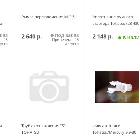
Рычаг переключения M-3.5
Уплотнение ручного
su
стартера Tohatsu (23 430
каз
под заказ
2 640 р.
2 148 р.
в нал
к 23
Привезем к 23
густа
августа
у
Добавить в корзину
Добавить в корзи
ы
Трубка охлаждения "S"
Фиксатор тяги
TOHATSU
Tohatsu/Mercury 9.9-30