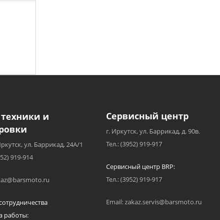
Сервисный центр
 техники и
ровки
г. Иркутск, ул. Баррикад, д. 90в.
Тел.: (3952) 919-917
Иркутск, ул. Баррикад, 24А/1
952) 919-914
Сервисный центр BRP:
Тел.: (3952) 919-917
akaz@barsmoto.ru
Email: zakaz.servis@barsmoto.ru
сотрудничества
а работы: