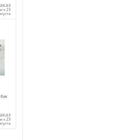
аказ
м к 23
вгуста
ну
 бак
аказ
м к 23
вгуста
ну