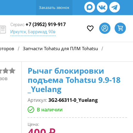
Заказать звонок
+7 (3952) 919-917
Сервис
Иркутск, Баррикад, 90в
оторов
Запчасти Tohatsu для ПЛМ Tohatsu
/
/
Рычаг блокировки
подъема Tohatsu 9.9-18
вов
_Yuelang
Артикул:
3G2-66311-0_Yuelang
В наличии
Цена:
400 ₽