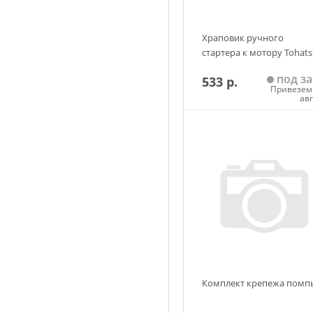
Храповик ручного
стартера к мотору Tohat
под за
533 р.
Привезем 
ав
Добавить в корзин
Комплект крепежа помп