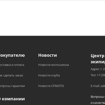
Покупателю
Новости
Центр
экипи
оставка и оплата
Новости мотосалона
Адрес: г. 
Тел: +7 (3
ак сделать заказ
Новости клуба
опросы гарантии
Новости CFMOTO
E-mail: z
Вопросы 
О компании
и качеств