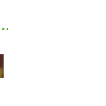
)
ичии
ну