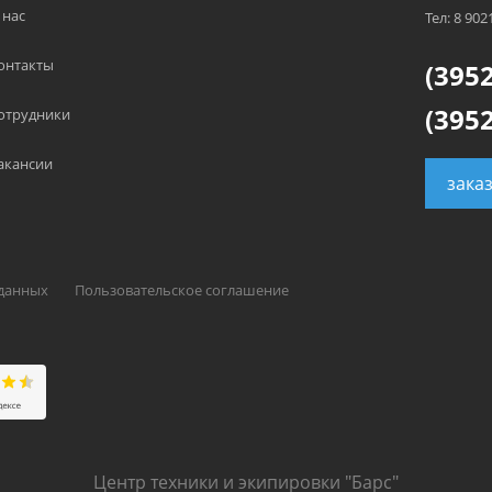
 нас
Тел: 8 902
онтакты
(3952
(3952
отрудники
акансии
зака
 данных
Пользовательское соглашение
Центр техники и экипировки "Барс"