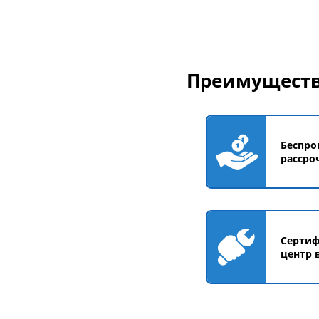
Преимуществ
Беспро
рассро
Серти
центр 