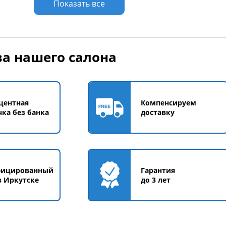
Показать все
а нашего салона
центная
Компенсируем
чка без банка
доставку
фицированный
Гарантия
в Иркутске
до 3 лет