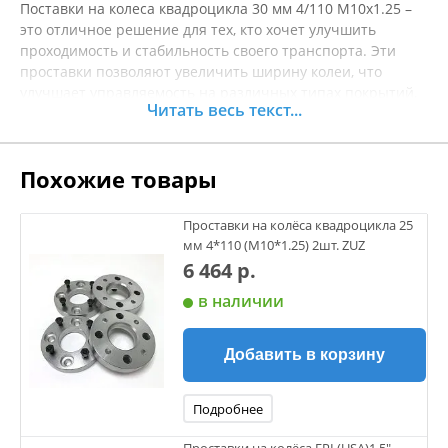
Поставки на колеса квадроцикла 30 мм 4/110 М10x1.25 –
это отличное решение для тех, кто хочет улучшить
проходимость и стабильность своего транспорта. Эти
проставки позволяют увеличить ширину колеи, что
улучшает управляемость на различных типах покрытий,
Читать весь текст...
особенно в условиях бездорожья. Изготовлены из
прочного материала, они обеспечивают надежную
установку и долговременную эксплуатацию. Установка
Похожие товары
проставок не только улучшает динамические
характеристики квадроцикла, но и позволяет
использовать более широкие шины для улучшения
Проставки на колёса квадроцикла 25
сцепления с поверхностью. Будьте уверены в
мм 4*110 (M10*1.25) 2шт. ZUZ
безопасности и комфорте во время ваших приключений.
6 464 р.
Перед покупкой рекомендуется уточнять характеристики
в наличии
товара.
Добавить в корзину
Подробнее