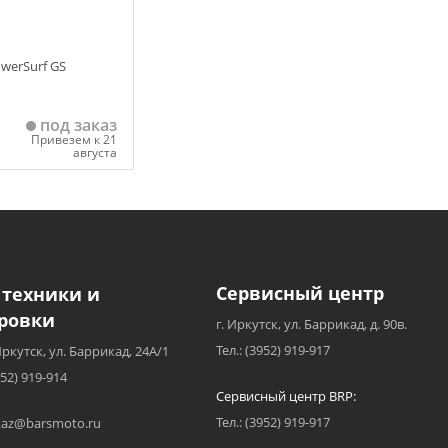
werSurf GS
под заказ
Привезем к 21
августа
 корзину
Сервисный центр
 техники и
ровки
г. Иркутск, ул. Баррикад, д. 90в.
Тел.: (3952) 919-917
Иркутск, ул. Баррикад, 24А/1
952) 919-914
Сервисный центр BRP:
Тел.: (3952) 919-917
akaz@barsmoto.ru