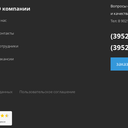
Вопросы 
О компании
и качеств
 нас
Тел: 8 902
онтакты
(3952
(3952
отрудники
акансии
зака
 данных
Пользовательское соглашение