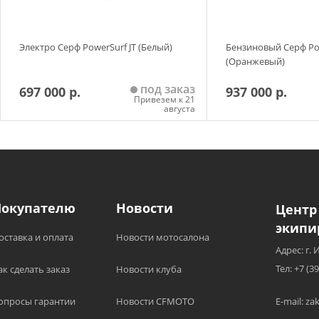
Электро Серф PowerSurf JT (Белый)
Бензиновый Серф Po
(Оранжевый)
под заказ
697 000 р.
937 000 р.
Привезем к 21
августа
Добавить в корзину
Добавить в
Покупателю
Новости
Центр
экипи
оставка и оплата
Новости мотосалона
Адрес: г. 
Тел: +7 (3
ак сделать заказ
Новости клуба
опросы гарантии
Новости CFMOTO
E-mail: z