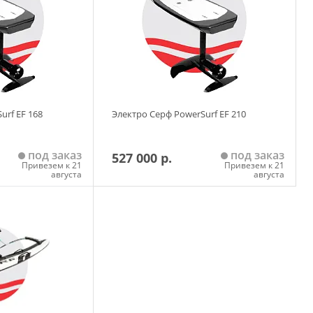
urf EF 168
Электро Серф PowerSurf EF 210
под заказ
под заказ
527 000 р.
Привезем к 21
Привезем к 21
августа
августа
 корзину
Добавить в корзину