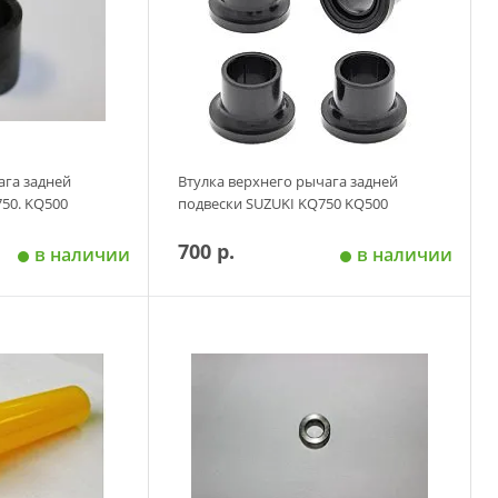
ага задней
Втулка верхнего рычага задней
50. KQ500
подвески SUZUKI KQ750 KQ500
700 р.
в наличии
в наличии
 корзину
Добавить в корзину