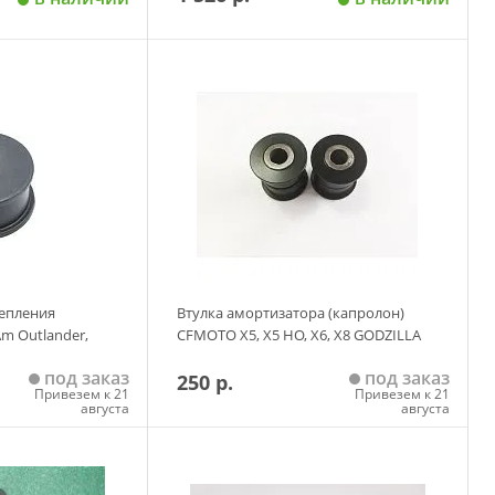
 корзину
Добавить в корзину
репления
Втулка амортизатора (капролон)
m Outlander,
CFMOTO Х5, Х5 НО, Х6, Х8 GODZILLA
под заказ
под заказ
250 р.
Привезем к 21
Привезем к 21
августа
августа
 корзину
Добавить в корзину