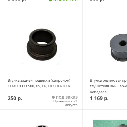
Добавить в корзину
Добавить в
Втулка задней подвески (капролон)
Втулка резиновая к
CFMOTO CF500, X5, X6, X8 GODZILLA
глушителя BRP Can-A
Renegade
под заказ
250 р.
1 169 р.
Привезем к 21
августа
Добавить в корзину
Добавить в