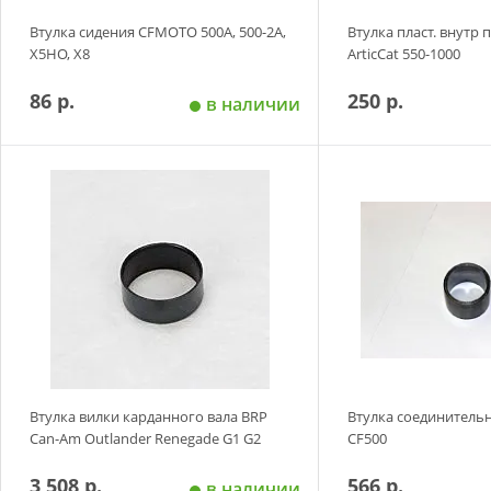
Втулка сидения CFMOTO 500A, 500-2A,
Втулка пласт. внутр 
X5HO, X8
ArticCat 550-1000
86 р.
250 р.
в наличии
Добавить в корзину
Добавить в
Втулка вилки карданного вала BRP
Втулка соединител
Can-Am Outlander Renegade G1 G2
CF500
3 508 р.
566 р.
в наличии