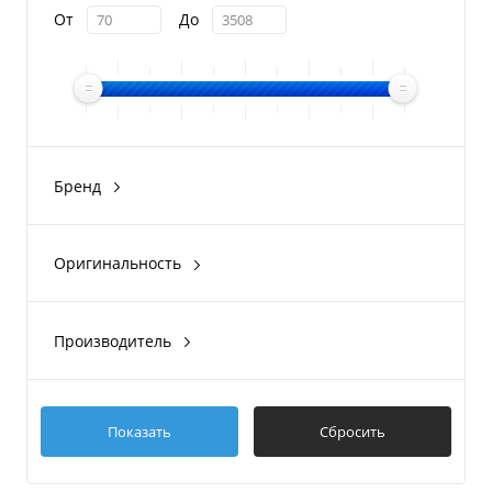
От
До
Бренд
BRP Can-Am
CFMOTO
Оригинальность
Arctic Cat
Оригинал
Suzuki
Аналог
Производитель
Suzuki
BRP
Arctic Cat
Показать
Сбросить
CFMOTO