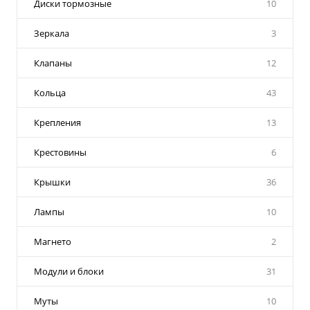
Диски тормозные
10
Зеркала
3
Клапаны
12
Кольца
43
Крепления
13
Крестовины
6
Крышки
36
Лампы
10
Магнето
2
Модули и блоки
31
Муты
10