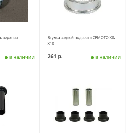
, верхняя
Втулка задней подвески CFMOTO Х8,
X10
261 р.
в наличии
в наличии
 корзину
Добавить в корзину