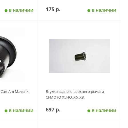
175 р.
в наличии
в наличии
 корзину
Добавить в корзину
 Can-Am Maverik
Втулка заднего верхнего рычага
CFMOTO X5HO. X6. X8.
697 р.
в наличии
в наличии