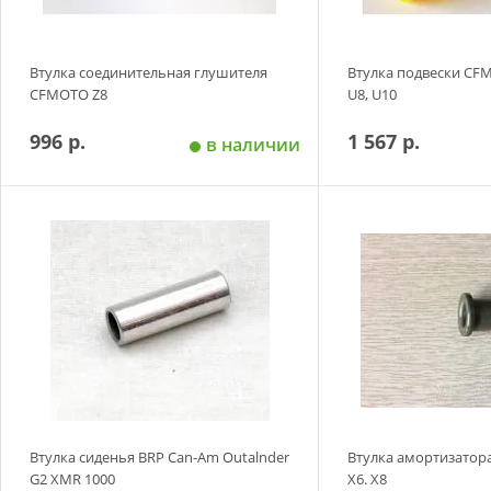
Втулка соединительная глушителя
Втулка подвески CFMO
CFMOTO Z8
U8, U10
996 р.
1 567 р.
в наличии
Добавить в корзину
Добавить в
Втулка сиденья BRP Can-Am Outalnder
Втулка амортизатор
G2 XMR 1000
X6. X8