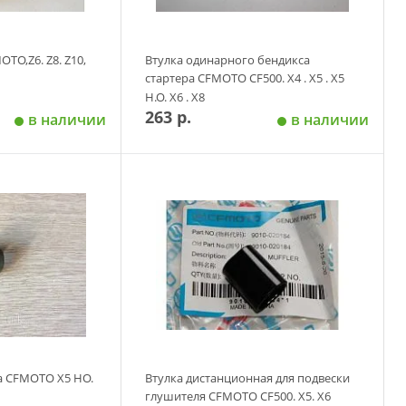
TO,Z6. Z8. Z10,
Втулка одинарного бендикса
стартера CFMOTO CF500. X4 . X5 . X5
H.O. X6 . X8
263 р.
в наличии
в наличии
 корзину
Добавить в корзину
а CFMOTO X5 HO.
Втулка дистанционная для подвески
глушителя CFMOTO CF500. X5. X6