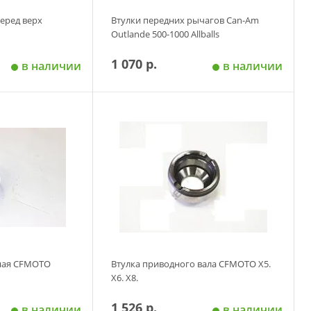
перед верх
Втулки передних рычагов Can-Am
Outlande 500-1000 Allballs
1 070 р.
в наличии
в наличии
 корзину
Добавить в корзину
ьная CFMOTO
Втулка приводного вала CFMOTO X5.
X6. X8.
1 526 р.
в наличии
в наличии