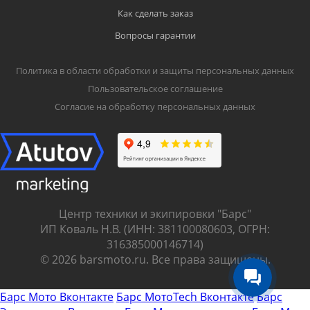
Как сделать заказ
Вопросы гарантии
Политика в области обработки и защиты персональных данных
Пользовательское соглашение
Согласие на обработку персональных данных
Центр техники и экипировки "Барс"
ИП Коваль Н.В. (ИНН: 381100080603, ОГРН:
316385000146714)
© 2026 barsmoto.ru. Все права защищены.
Барс Мото Вконтакте
Барс МотоTech Вконтакте
Барс