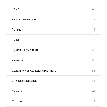
Рама
43
Рем. комплекты
42
Ролики
11
Рули
14
Ручки и Рукоятки
28
Рычаги
88
Сальники и Кольца уплотни...
88
Свечи зажигания
21
Склизы
41
Сошки
11