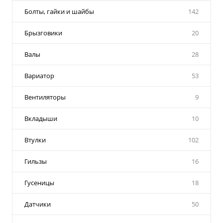
Болты, гайки и шайбы
142
Брызговики
20
Валы
28
Вариатор
53
Вентиляторы
9
Вкладыши
10
Втулки
102
Гильзы
16
Гусеницы
18
Датчики
50