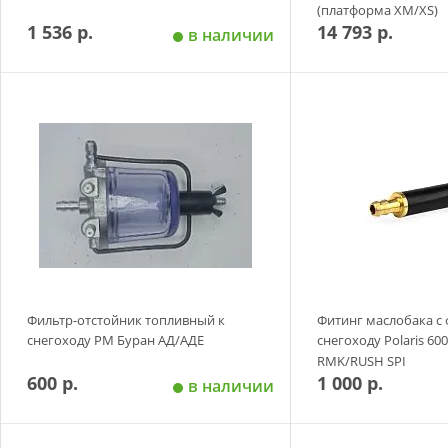
(платформа XM/XS)
1 536 р.
14 793 р.
в наличии
Добавить в корзину
Добавить в
Фильтр-отстойник топливный к
Фитинг маслобака с
снегоходу РМ Буран АД/АДЕ
снегоходу Polaris 60
RMK/RUSH SPI
600 р.
1 000 р.
в наличии