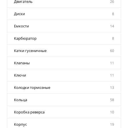
Двигатель
26
Диски
8
Емкости
14
Карбюратор
8
Катки гусеничные
60
Клапаны
11
Ключи
11
Колодки тормозные
13
Кольца
58
Коробка реверса
10
Корпус
19