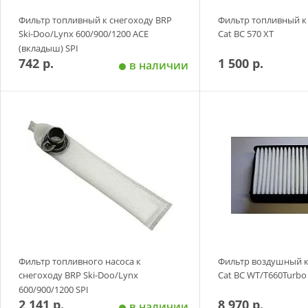
Фильтр топливный к снегоходу BRP
Фильтр топливный к 
Ski-Doo/Lynx 600/900/1200 ACE
Cat BC 570 XT
(вкладыш) SPI
742 р.
1 500 р.
в наличии
Добавить в корзину
Добавить в
Фильтр топливного насоса к
Фильтр воздушный к 
снегоходу BRP Ski-Doo/Lynx
Cat ВС WT/T660Turbo
600/900/1200 SPI
2 141 р.
8 970 р.
в наличии