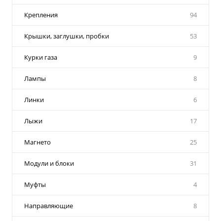
Крепления
94
Крышки, заглушки, пробки
53
Курки газа
9
Лампы
8
Линки
6
Лыжи
17
Магнето
25
Модули и блоки
31
Муфты
4
Направляющие
8