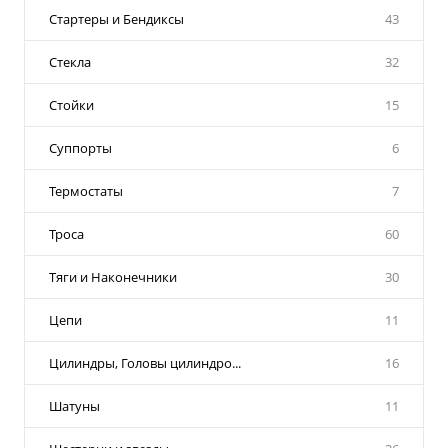
Стартеры и Бендиксы
43
Стекла
32
Стойки
15
Суппорты
6
Термостаты
7
Троса
60
Тяги и Наконечники
30
Цепи
11
Цилиндры, Головы цилиндро...
16
Шатуны
11