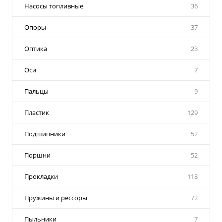
Насосы топливные
36
Опоры
37
Оптика
23
Оси
7
Пальцы
9
Пластик
129
Подшипники
52
Поршни
52
Прокладки
113
Пружины и рессоры
72
Пыльники
7