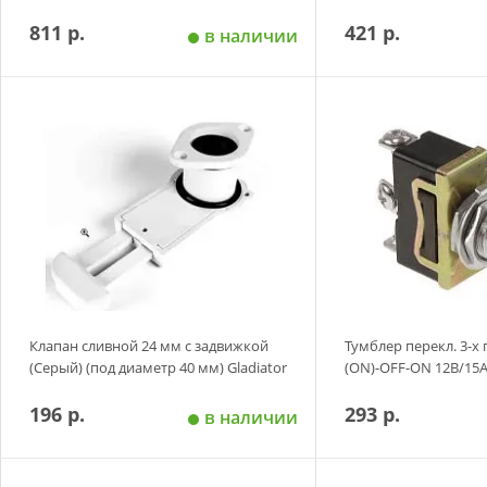
811 р.
421 р.
в наличии
Добавить в корзину
Добавить в
Клапан сливной 24 мм с задвижкой
Тумблер перекл. 3-
(Серый) (под диаметр 40 мм) Gladiator
(ON)-OFF-ON 12В/15А
196 р.
293 р.
в наличии