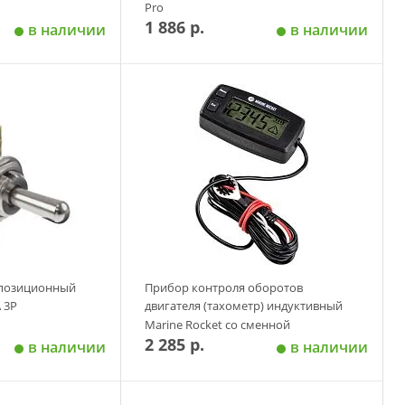
Pro
1 886 р.
в наличии
в наличии
 корзину
Добавить в корзину
х позиционный
Прибор контроля оборотов
 3P
двигателя (тахометр) индуктивный
Marine Rocket со сменной
2 285 р.
батарейкой
в наличии
в наличии