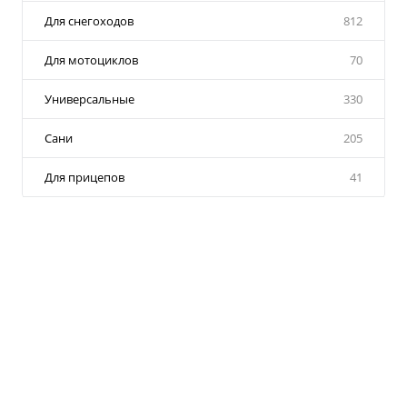
Для снегоходов
812
Для мотоциклов
70
Универсальные
330
Сани
205
Для прицепов
41