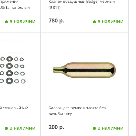
апряжения
Клапан воздушный Badger черный
KUS/Tainor белый
(9 811)
780 р.
в наличии
в наличии
 корзину
Добавить в корзину
й сланевый №2
Баллон для ремкомплекта без
резьбы 16гр
200 р.
в наличии
в наличии