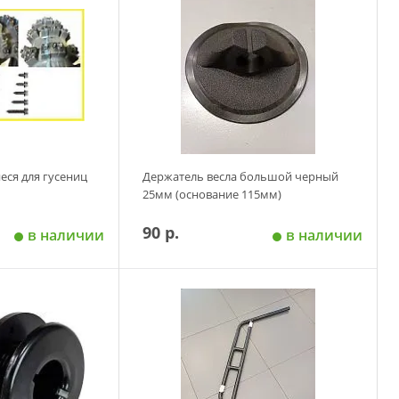
ся для гусениц
Держатель весла большой черный
25мм (основание 115мм)
90 р.
в наличии
в наличии
 корзину
Добавить в корзину