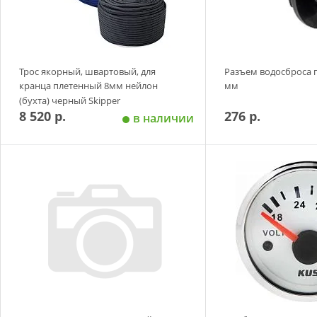
Трос якорный, швартовый, для
Разъем водосброса 
кранца плетенный 8мм нейлон
мм
(бухта) черный Skipper
8 520 р.
276 р.
в наличии
Добавить в корзину
Добавить в