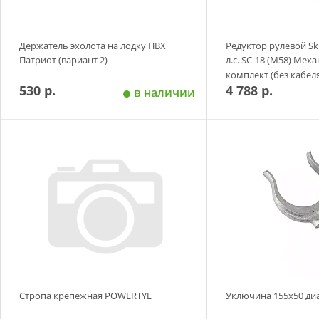
Держатель эхолота на лодку ПВХ
Редуктор рулевой Ski
Патриот (вариант 2)
л.с. SC-18 (M58) Мех
комплект (без кабел
530 р.
4 788 р.
в наличии
Добавить в корзину
Добавить в
Стропа крепежная POWERTYE
Уключина 155х50 ди