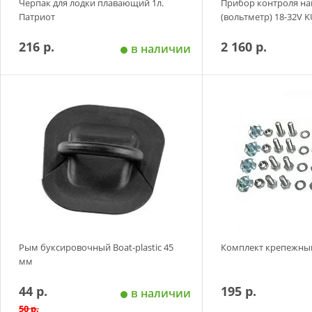
Черпак для лодки плавающий 1л.
Прибор контроля н
Патриот
(вольтметр) 18-32V 
216 р.
2 160 р.
в наличии
Добавить в корзину
Добавить в
Рым буксировочный Boat-plastic 45
Комплект крепежны
мм
44 р.
195 р.
в наличии
50 р.