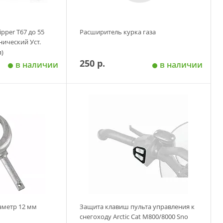
pper T67 до 55
Расширитель курка газа
анический Уст.
я)
250 р.
в наличии
в наличии
 корзину
Добавить в корзину
аметр 12 мм
Защита клавиш пульта управления к
снегоходу Arctic Cat M800/8000 Sno