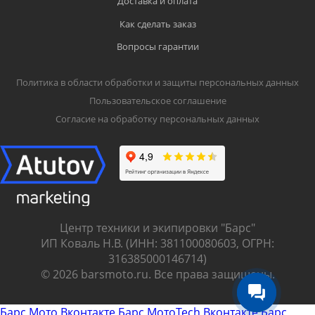
Доставка и оплата
Как сделать заказ
Вопросы гарантии
Политика в области обработки и защиты персональных данных
Пользовательское соглашение
Согласие на обработку персональных данных
Центр техники и экипировки "Барс"
ИП Коваль Н.В. (ИНН: 381100080603, ОГРН:
316385000146714)
© 2026 barsmoto.ru. Все права защищены.
Барс Мото Вконтакте
Барс МотоTech Вконтакте
Барс