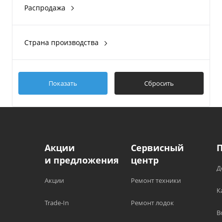
Распродажа
Black Blue
2021
Нет
Показать ещё 4
Страна производства
Китай
Показать
Сбросить
Акции
Сервисный
и предложения
центр
Д
Акции
Ремонт техники
К
Trade-In
Ремонт лодок
В