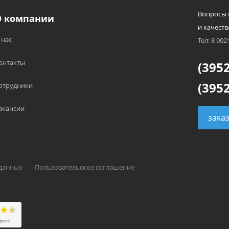
Вопросы 
О компании
и качеств
 нас
Тел: 8 902
онтакты
(3952
(3952
отрудники
акансии
зака
 данных
Пользовательское соглашение