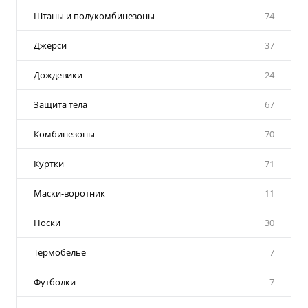
Штаны и полукомбинезоны
74
Джерси
37
Дождевики
24
Защита тела
67
Комбинезоны
70
Куртки
71
Маски-воротник
11
Носки
30
Термобелье
7
Футболки
7