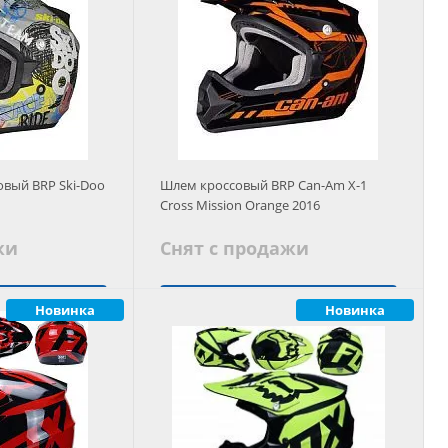
овый BRP Ski-Doo
Шлем кроссовый BRP Can-Am X-1
Cross Mission Orange 2016
жи
Снят с продажи
ать
Новинка
Заказать
Новинка