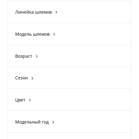
CKX
Линейка шлемов
GSB
Ski-Doo
FOX
Can-Am
Модель шлемов
FMVSS RACING
Junior X-1
X-1 Cross Mission
Возраст
TX 707
детский
218
Сезон
WLT-FX V1 Race
Лето
Показать ещё 1
Зима
Цвет
Fluo Yellow
Yellow Black
Модельный год
Grey
2016
Black Red
2017