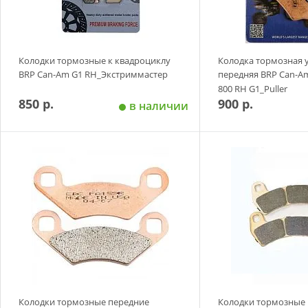
Колодки тормозные к квадроциклу
Колодка тормозная 
BRP Can-Am G1 RH_Экстриммастер
передняя BRP Can-Am
800 RH G1_Puller
850 р.
900 р.
в наличии
Добавить в корзину
Добавить в
Колодки тормозные передние
Колодки тормозные