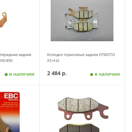
передние-задние
Колодки тормозные задние CFMOTO
550-850
Х5 Н.О.
2 484 р.
в наличии
в наличии
 корзину
Добавить в корзину