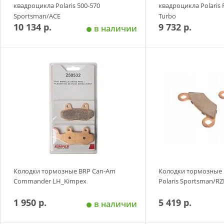
квадроцикла Polaris 500-570
квадроцикла Polaris 
Sportsman/ACE
Turbo
10 134 р.
9 732 р.
в наличии
Добавить в корзину
Добавить в
Колодки тормозные BRP Can-Am
Колодки тормозные 
Commander LH_Kimpex
Polaris Sportsman/RZ
1 950 р.
5 419 р.
в наличии