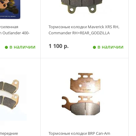
усиленная
Тормозные колодки Maverick XRS RH,
 Outlander 400-
Commander RH+REAR_GODZILLA
1 100 р.
в наличии
в наличии
 корзину
Добавить в корзину
 передние
Тормозные колодки BRP Can-Am