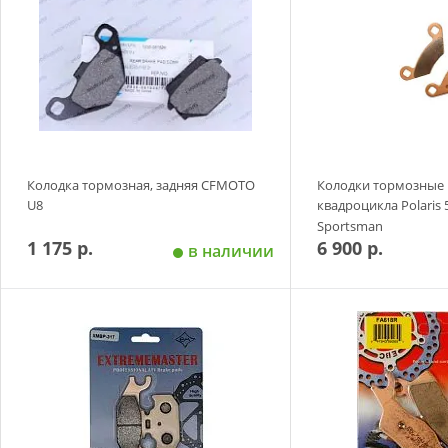
Колодка тормозная, задняя CFMOTO
Колодки тормозные 
U8
квадроцикла Polaris 
Sportsman
1 175 р.
6 900 р.
в наличии
Добавить в корзину
Добавить в