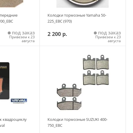
 передние
Колодки тормозные Yamaha 50-
700_EBC
225_EBC (970)
под заказ
под заказ
2 200 р.
Привезем к 23
Привезем к 23
августа
августа
 корзину
Добавить в корзину
к квадроциклу
Колодки тормозные SUZUKI 400-
val
750_EBC