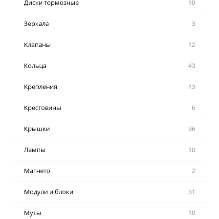
Диски тормозные
10
Зеркала
3
Клапаны
12
Кольца
43
Крепления
13
Крестовины
6
Крышки
36
Лампы
10
Магнето
2
Модули и блоки
31
Муты
10