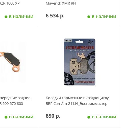
RZR 1000 XP
Maverick XMR RH
6 534 р.
в наличии
в наличии
 корзину
Добавить в корзину
передние-задние
Колодки тормозные к квадроциклу
R 500-570-800
BRP Can-Am G1 LH_Экстриммастер
850 р.
в наличии
в наличии