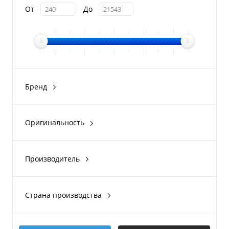
От
До
Бренд
BRP Can-Am
CFMOTO
Оригинальность
Arctic Cat
Оригинал
Suzuki
Аналог
Производитель
Yamaha
KIMPEX
Показать ещё 1
BRP
Страна производства
Arctic Cat
США
CFMOTO