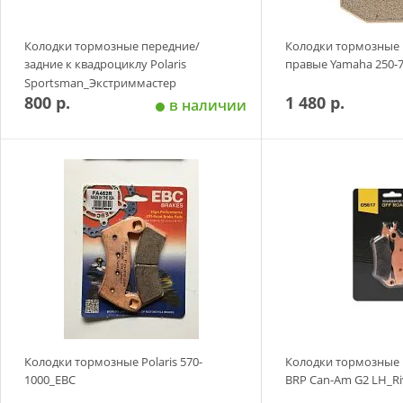
Колодки тормозные передние/
Колодки тормозные
задние к квадроциклу Polaris
правые Yamaha 250-
Sportsman_Экстриммастер
800 р.
1 480 р.
в наличии
Добавить в корзину
Добавить в
Колодки тормозные Polaris 570-
Колодки тормозные 
1000_EBC
BRP Can-Am G2 LH_Ri