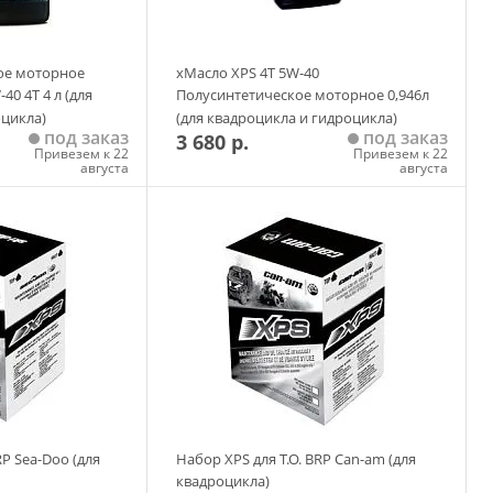
ое моторное
xМасло XPS 4Т 5W-40
0 4T 4 л (для
Полусинтетическое моторное 0,946л
оцикла)
(для квадроцикла и гидроцикла)
под заказ
под заказ
3 680 р.
Привезем к 22
Привезем к 22
августа
августа
 корзину
Добавить в корзину
RP Sea-Doo (для
Набор XPS для Т.О. BRP Can-am (для
квадроцикла)