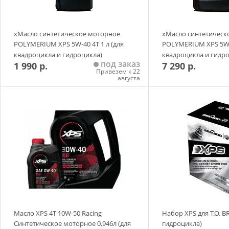
xМасло синтетическое моторное
xМасло синтетическ
POLYMERIUM XPS 5W-40 4T 1 л (для
POLYMERIUM XPS 5W-4
квадроцикла и гидроцикла)
квадроцикла и гидр
под заказ
1 990 р.
7 290 р.
Привезем к 22
августа
Добавить в корзину
Добавить в
Масло XPS 4Т 10W-50 Racing
Набор XPS для Т.О. B
Синтетическое моторное 0,946л (для
гидроцикла)