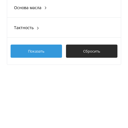
3,785л
Основа масла
Синтетическое
Полусинтетическое
Тактность
4Т
Показать
Сбросить