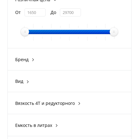
От
До
Бренд
XPS
Вид
моторное
редукторное
Вязкость 4Т и редукторного
5W-40
75W-90
Емкость в литрах
75W-140
0,946л