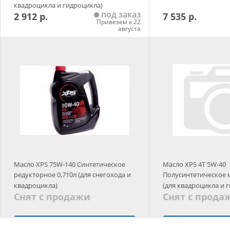
квадроцикла и гидроцикла)
под заказ
2 912 р.
7 535 р.
Привезем к 22
августа
Добавить в корзину
Добавить в
Масло XPS 75W-140 Синтетическое
Масло XPS 4Т 5W-40
редукторное 0,710л (для снегохода и
Полусинтетическое 
квадроцикла)
(для квадроцикла и 
Снят с продажи
Снят с прода
Подобрать аналог
Подобрать