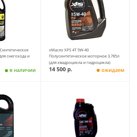
 Синтетическое
xМасло XPS 4Т 5W-40
для снегохода и
Полусинтетическое моторное 3,785л
(для квадроцикла и гидроцикла)
14 500 р.
в наличии
ожидаем
 корзину
Добавить в корзину