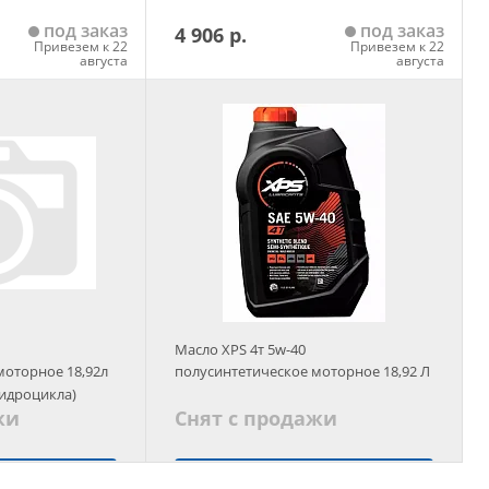
под заказ
под заказ
4 906 р.
Привезем к 22
Привезем к 22
августа
августа
 корзину
Добавить в корзину
Масло XPS 4т 5w-40
моторное 18,92л
полусинтетическое моторное 18,92 Л
гидроцикла)
жи
Снят с продажи
 аналог
Подобрать аналог