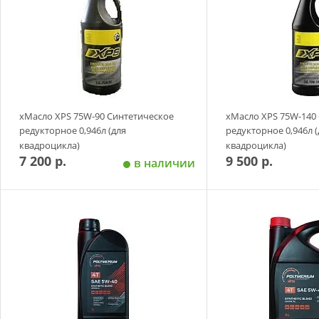
xМасло XPS 75W-90 Синтетическое
xМасло XPS 75W-140
редукторное 0,946л (для
редукторное 0,946л (
квадроцикла)
квадроцикла)
7 200 р.
9 500 р.
в наличии
Добавить в корзину
Добавить в