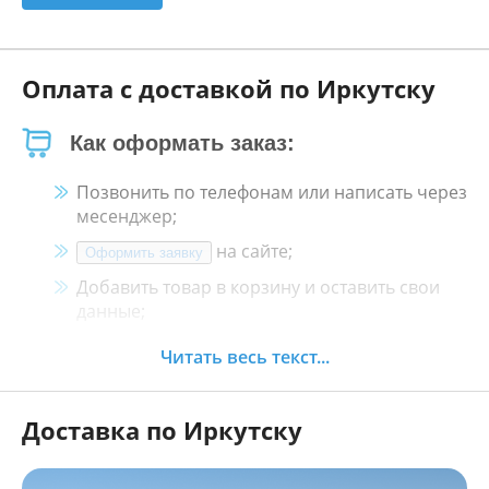
Оплата с доставкой по Иркутску
Как оформать заказ:
Позвонить по телефонам или написать через
месенджер;
на сайте;
Оформить заявку
Добавить товар в корзину и оставить свои
данные;
Менеджер свяжется с Вами в течение 30
Читать весь текст...
минут.
Доставка по Иркутску
Как оплатить:
Наличными, пластиковой картой, кредитной