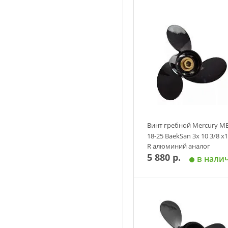
Добавить в корзин
Винт гребной Mercury M
18-25 BaekSan 3х 10 3/8 х
R алюминий аналог
5 880 р.
в нали
Добавить в корзин