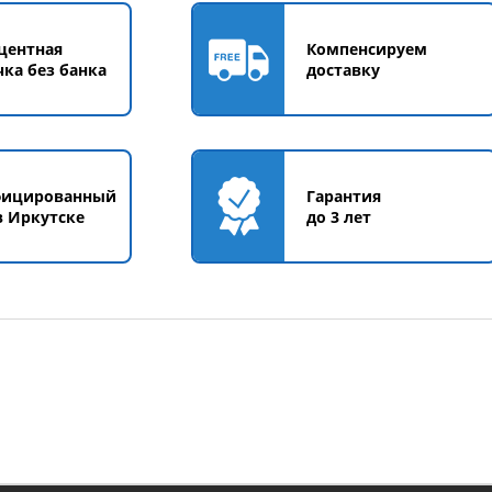
центная
Компенсируем
чка без банка
доставку
фицированный
Гарантия
в Иркутске
до 3 лет