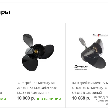
ары
E
Винт гребной Mercury ME
Винт гребной Mercury 
70-140 F 70-140 Gladiator 3х
40-60 F 40-60 Mercury 3х
ог
13.25 х15 R алюминий
5/8 х12 R алюминий
под з
10 000 р.
10 668 р.
аналог
оригинал
чии
в наличии
Привезе
а