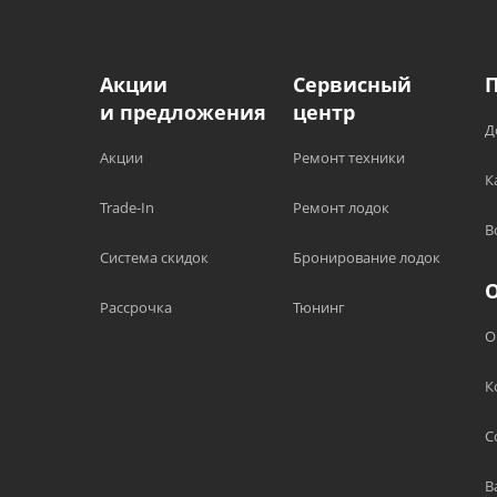
Акции
Сервисный
и предложения
центр
Д
Акции
Ремонт техники
К
Trade-In
Ремонт лодок
В
Система скидок
Бронирование лодок
Рассрочка
Тюнинг
О
К
С
В