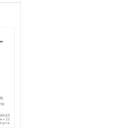
ME
 10
аказ
м к 22
вгуста