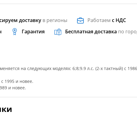
сируем доставку
в регионы
Работаем
с НДС
н
Гарантия
Бесплатная доставка
по горо
няется на следующих моделях: 6;8;9.9 л.с. (2-x тактный) с 1986
) c 1995 и новее.
1989 и новее.
ики