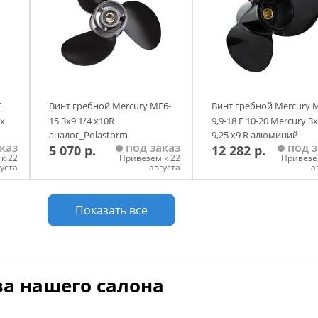
E
Винт гребной Mercury ME6-
Винт гребной Mercury 
3х
15 3х9 1/4 х10R
9,9-18 F 10-20 Mercury 3х
аналог_Polastorm
9,25 х9 R алюминий
каз
под заказ
под з
5 070 р.
12 282 р.
оригинал
к 22
Привезем к 22
Привезе
густа
августа
а
у
Добавить в корзину
Добавить в корзи
Показать все
а нашего салона