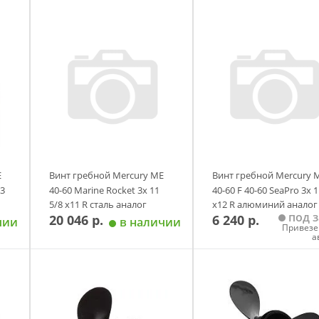
у
Добавить в корзину
Добавить в корзи
E
Винт гребной Mercury ME
Винт гребной Mercury 
13
40-60 Marine Rocket 3х 11
40-60 F 40-60 SeaPro 3х 1
5/8 х11 R сталь аналог
х12 R алюминий аналог
под з
20 046 р.
6 240 р.
чии
в наличии
Привезе
а
у
Добавить в корзину
Добавить в корзи