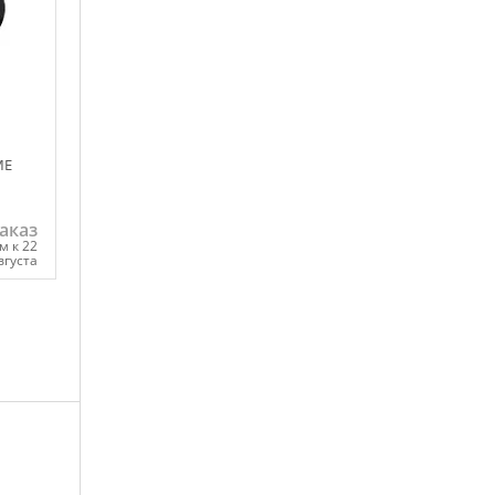
ME
аказ
м к 22
вгуста
ну