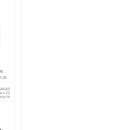
ну
ME
1.35
аказ
м к 22
вгуста
ну