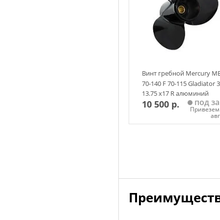
Винт гребной Mercury M
70-140 F 70-115 Gladiator 
13.75 х17 R алюминий
под за
10 500 р.
аналог
Привезем 
ав
Добавить в корзин
Преимуществ