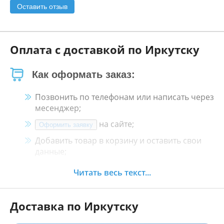
Оставить отзыв
Оплата с доставкой по Иркутску
Как оформать заказ:
Позвонить по телефонам или написать через
месенджер;
на сайте;
Оформить заявку
Добавить товар в корзину и оставить свои
данные;
Менеджер свяжется с Вами в течение 30
Читать весь текст...
минут.
Доставка по Иркутску
Как оплатить: