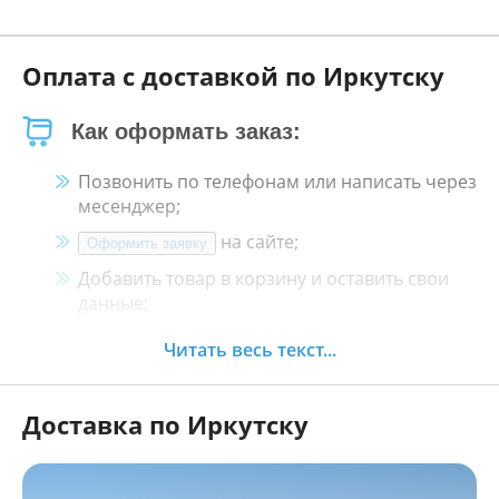
Оплата с доставкой по Иркутску
Как оформать заказ:
Позвонить по телефонам или написать через
месенджер;
на сайте;
Оформить заявку
Добавить товар в корзину и оставить свои
данные;
Менеджер свяжется с Вами в течение 30
Читать весь текст...
минут.
Доставка по Иркутску
Как оплатить:
Наличными, пластиковой картой, кредитной