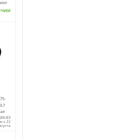
алог
ичии
ну
75-
3,7
нал
аказ
м к 22
вгуста