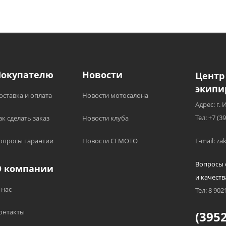
Покупателю
Новости
Центр
экипи
оставка и оплата
Новости мотосалона
Адрес: г. 
Тел: +7 (3
ак сделать заказ
Новости клуба
опросы гарантии
Новости CFMOTO
E-mail: z
Вопросы 
О компании
и качеств
 нас
Тел: 8 902
онтакты
(3952