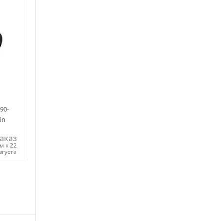
ну
90-
in
аказ
м к 22
вгуста
ну