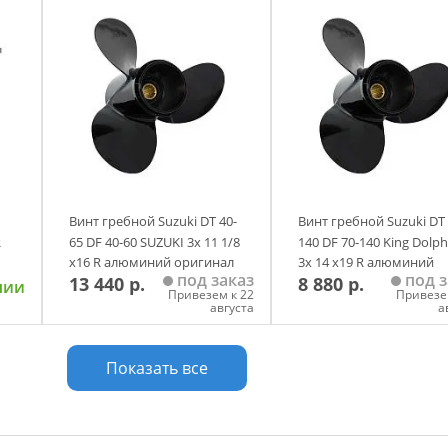
у
Добавить в корзину
Добавить в корзи
Винт гребной Suzuki DT 40-
Винт гребной Suzuki DT 
R
65 DF 40-60 SUZUKI 3х 11 1/8
140 DF 70-140 King Dolph
х16 R алюминий оригинал
3х 14 х19 R алюминий
под заказ
под з
13 440 р.
8 880 р.
аналог
чии
Привезем к 22
Привезе
августа
а
у
Добавить в корзину
Добавить в корзи
Показать все