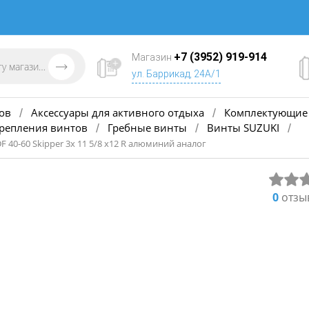
+7 (3952) 919-914
Магазин
ул. Баррикад, 24А/1
ов
Аксессуары для активного отдыха
Комплектующие 
/
/
крепления винтов
Гребные винты
Винты SUZUKI
/
/
/
F 40-60 Skipper 3х 11 5/8 х12 R алюминий аналог
0
отзы