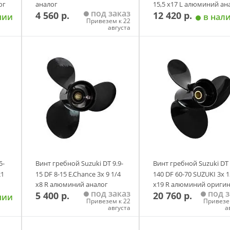
ог
аналог
15,5 х17 L алюминий ан
под заказ
4 560 р.
12 420 р.
чии
в нал
Привезем к 22
августа
у
Добавить в корзину
Добавить в корзи
5-
Винт гребной Suzuki DT 9.9-
Винт гребной Suzuki DT 
21
15 DF 8-15 E.Chance 3х 9 1/4
140 DF 60-70 SUZUKI 3х 1
х8 R алюминий аналог
х19 R алюминий ориги
под заказ
под з
5 400 р.
20 760 р.
чии
Привезем к 22
Привезе
августа
а