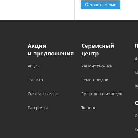
Оставить отзыв
Акции
Сервисный
и предложения
центр
Д
Акции
Ремонт техники
К
Trade-In
Ремонт лодок
В
Система скидок
Бронирование лодок
Рассрочка
Тюнинг
О
К