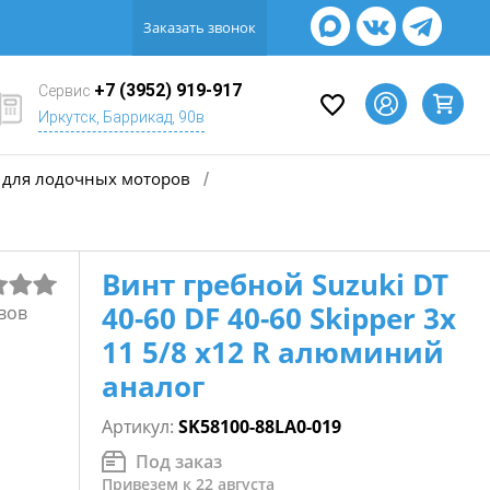
Заказать звонок
+7 (3952) 919-917
Сервис
Иркутск, Баррикад, 90в
для лодочных моторов
/
Винт гребной Suzuki DT
40-60 DF 40-60 Skipper 3х
вов
11 5/8 х12 R алюминий
аналог
Артикул:
SK58100-88LA0-019
Под заказ
Привезем к 22 августа