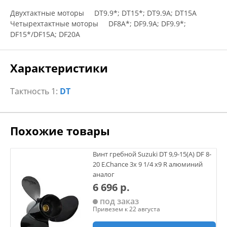
Двухтактные моторы DT9.9*; DT15*; DT9.9A; DT15A
Четырехтактные моторы DF8A*; DF9.9A; DF9.9*;
DF15*/DF15A; DF20A
Характеристики
Тактность 1:
DT
Похожие товары
Винт гребной Suzuki DT 9,9-15(А) DF 8-
20 E.Chance 3х 9 1/4 х9 R алюминий
аналог
6 696 р.
под заказ
Привезем к 22 августа