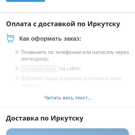
Оплата с доставкой по Иркутску
Как оформать заказ:
Позвонить по телефонам или написать через
месенджер;
на сайте;
Оформить заявку
Добавить товар в корзину и оставить свои
данные;
Менеджер свяжется с Вами в течение 30
Читать весь текст...
минут.
Доставка по Иркутску
Как оплатить:
Наличными, пластиковой картой, кредитной