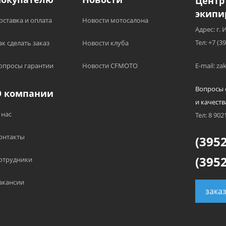
Центр
экипи
оставка и оплата
Новости мотосалона
Адрес: г. 
Тел: +7 (3
ак сделать заказ
Новости клуба
опросы гарантии
Новости CFMOTO
E-mail: z
Вопросы 
О компании
и качеств
 нас
Тел: 8 902
онтакты
(3952
(3952
отрудники
акансии
зака