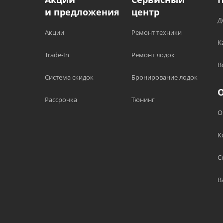
и предложения
центр
Д
Акции
Ремонт техники
К
Trade-In
Ремонт лодок
В
Система скидок
Бронирование лодок
Рассрочка
Тюнинг
О
К
С
В