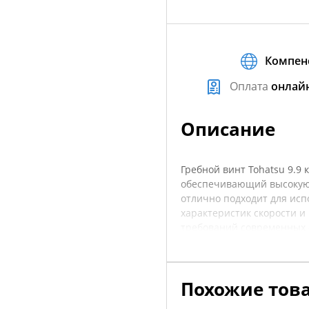
Компен
Оплата
онлай
Описание
Гребной винт Tohatsu 9.9 
обеспечивающий высокую 
отлично подходит для исп
характеристик скорости и
требований современных с
сложных условиях. Изгото
механическим повреждения
легко, что сделает испол
Похожие тов
проверить совместимость 
ваших нужд. Перед покупк