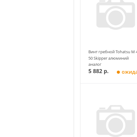
Винт гребной Tohatsu M 
50 Skipper алюминий
аналог
5 882 р.
ожид
Добавить в корзин