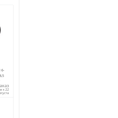
 6-
8,5
г
аказ
м к 22
вгуста
ну