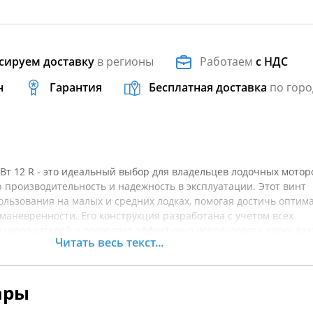
сируем доставку
в регионы
Работаем
с НДС
н
Гарантия
Бесплатная доставка
по горо
кВт 12 R - это идеальный выбор для владельцев лодочных мотор
производительность и надежность в эксплуатации. Этот винт
ользования на малых и средних лодках, помогая достичь оптим
 маневренности. Его конструкция разработана с учетом всех
удоводителей и позволяет эффективно использовать лодку даж
Читать весь текст...
вленный из качественных материалов, винт устойчив к коррози
м, что гарантирует долговечность. Установка производится б
ьзование вашего лодочного мотора более комфортным. Не забудь
ары
с вашим мотором и убедиться, что параметры винта подходят 
ой рекомендуется уточнять характеристики товара.