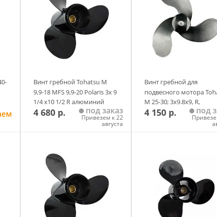
40-
Винт гребной Tohatsu M
Винт гребной для
9,9-18 MFS 9,9-20 Polaris 3х 9
подвесного мотора Toh
1/4 х10 1/2 R алюминий
M 25-30; 3х9.8х9, R,
под заказ
под з
4 680 р.
4 150 р.
аналог
алюминий, аналог
аем
Привезем к 22
Привезе
августа
а
у
Добавить в корзину
Добавить в корзи