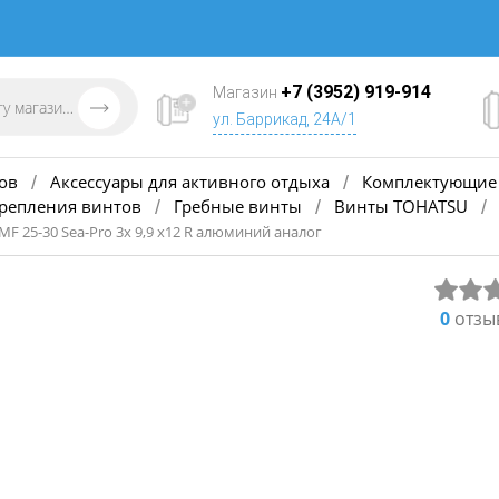
+7 (3952) 919-914
Магазин
ул. Баррикад, 24А/1
ов
Аксессуары для активного отдыха
Комплектующие 
/
/
крепления винтов
Гребные винты
Винты TOHATSU
/
/
/
MF 25-30 Sea-Pro 3х 9,9 х12 R алюминий аналог
0
отзы