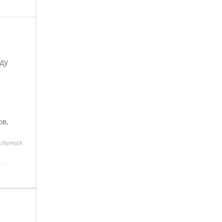
ду
ов,
альных
е в
и и
ыстро и
те
для