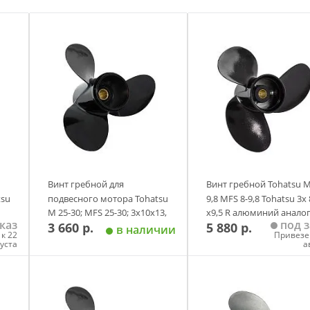
Винт гребной для
Винт гребной Tohatsu M
tsu
подвесного мотора Tohatsu
9,8 MFS 8-9,8 Tohatsu 3х 
M 25-30; MFS 25-30; 3х10х13,
х9,5 R алюминий анало
каз
под з
3 660 р.
5 880 р.
й,
R, Skipper, алюминий,
в наличии
к 22
Привезе
аналог
густа
а
у
Добавить в корзину
Добавить в корзи