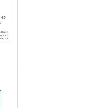
 4-5
R
аказ
м к 22
вгуста
ну