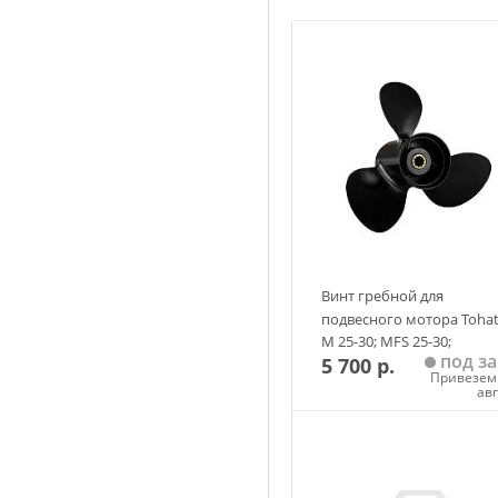
Винт гребной для
подвесного мотора Toha
M 25-30; MFS 25-30;
под за
5 700 р.
3х9,9х11, R, MR, алюмини
Привезем 
аналог
ав
Добавить в корзин