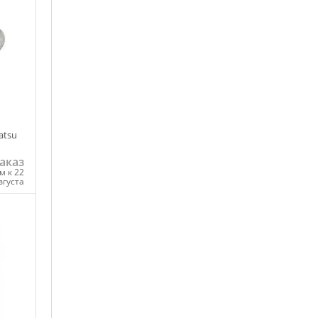
atsu
аказ
м к 22
вгуста
ну