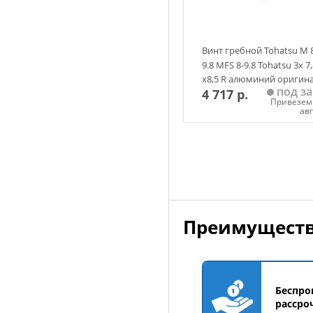
Винт гребной Tohatsu M 
9.8 MFS 8-9.8 Tohatsu 3х 7
х8,5 R алюминий оригин
под за
4 717 р.
Привезем 
ав
Добавить в корзин
Преимуществ
Беспро
рассро