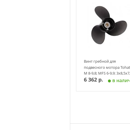
Винт гребной для
подвесного мотора Toha
M 8-9,8; MFS 6-9,9; 3х8,5х7,
6 362 р.
Solas, алюминий, аналог
в нали
Добавить в корзин