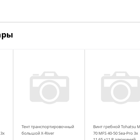
я
я
ары
Тент транспортировочный
Винт гребной Tohatsu M
 3х
большой X-River
70 MFS 40-50 Sea-Pro 3х
11,65 х11 R алюминий