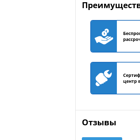
Преимуществ
Беспро
рассро
Серти
центр 
Отзывы