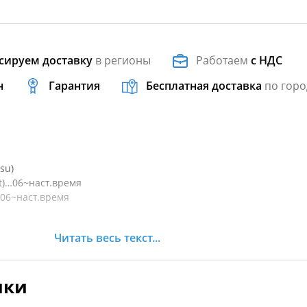
сируем доставку
в регионы
Работаем
с НДС
н
Гарантия
Бесплатная доставка
по горо
su)
t)…06~наст.время
…06~наст.время
Читать весь текст...
наст. время
наст. время
ики