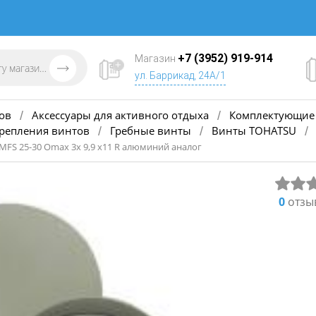
+7 (3952) 919-914
Магазин
ул. Баррикад, 24А/1
ов
Аксессуары для активного отдыха
Комплектующие 
/
/
крепления винтов
Гребные винты
Винты TOHATSU
/
/
/
 MFS 25-30 Omax 3х 9,9 х11 R алюминий аналог
0
отзы