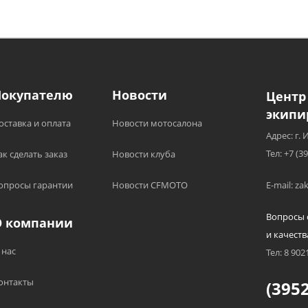
Покупателю
Новости
Центр
экипи
оставка и оплата
Новости мотосалона
Адрес: г. 
Тел: +7 (3
ак сделать заказ
Новости клуба
опросы гарантии
Новости CFMOTO
E-mail: z
Вопросы 
О компании
и качеств
 нас
Тел: 8 902
онтакты
(3952