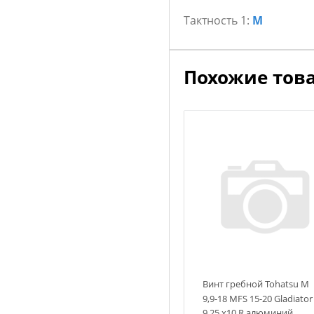
HONDA
Тактность 1:
M
BF 25 л.с. 1994 - наст.врем
BF 30 л.с. 1995 - наст.врем
Похожие тов
Винт гребной Tohatsu M
9,9-18 MFS 15-20 Gladiator
9,25 х10 R алюминий