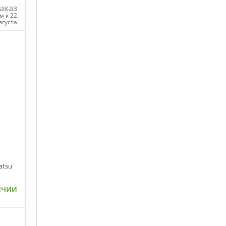
аказ
м к 22
вгуста
ну
atsu
ичии
ну