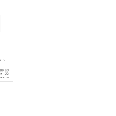
M
u 3х
аказ
м к 22
вгуста
ну