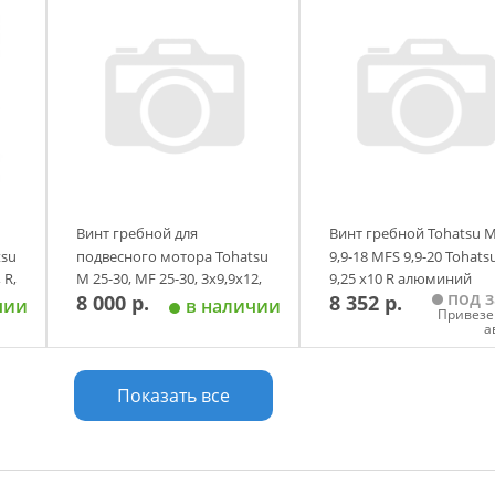
Винт гребной для
Винт гребной Tohatsu 
tsu
подвесного мотора Tohatsu
9,9-18 MFS 9,9-20 Tohats
 R,
M 25-30, MF 25-30, 3х9,9х12,
9,25 х10 R алюминий
под з
8 000 р.
8 352 р.
R, Sea-Pro, алюминий,
оригинал
чии
в наличии
Привезе
аналог
а
у
Добавить в корзину
Добавить в корзи
Показать все