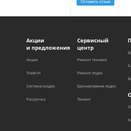
Оставить отзыв
Акции
Сервисный
и предложения
центр
Д
Акции
Ремонт техники
К
Trade-In
Ремонт лодок
В
Система скидок
Бронирование лодок
Рассрочка
Тюнинг
О
К