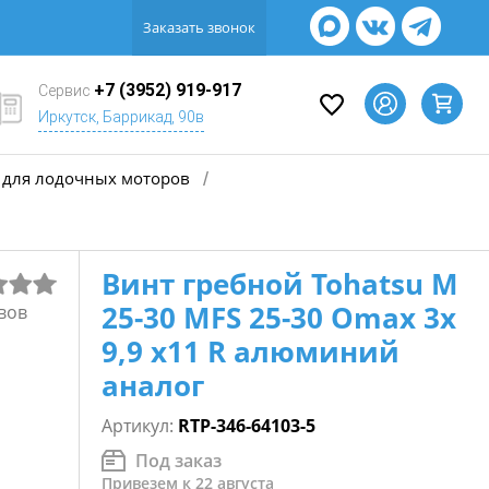
Заказать звонок
+7 (3952) 919-917
Сервис
Иркутск, Баррикад, 90в
для лодочных моторов
/
Винт гребной Tohatsu M
25-30 MFS 25-30 Omax 3х
вов
9,9 х11 R алюминий
аналог
Артикул:
RTP-346-64103-5
Под заказ
Привезем к 22 августа