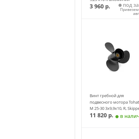
под за
3 960 р.
аналог
Привезем 
ав
Добавить в корзин
Винт гребной для
подвесного мотора Toha
M 25-30 3х9,9х10, R, Skippe
11 820 р.
алюминий, аналог
в нали
Добавить в корзин