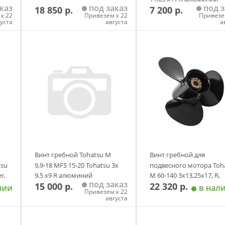
каз
под заказ
под з
18 850 р.
7 200 р.
аналог
к 22
Привезем к 22
Привезе
густа
августа
а
у
Добавить в корзину
Добавить в корзи
Винт гребной Tohatsu M
Винт гребной для
tsu
9,9-18 MFS 15-20 Tohatsu 3х
подвесного мотора Toh
r,
9,5 х9 R алюминий
M 60-140 3х13,25х17, R,
под заказ
15 000 р.
22 320 р.
оригинал
Mercury, алюминий,
чии
в нал
Привезем к 22
оригинал
августа
у
Добавить в корзину
Добавить в корзи