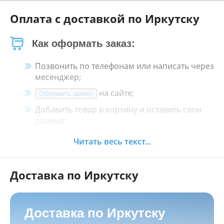
Оплата с доставкой по Иркутску
Как оформать заказ:
Позвонить по телефонам или написать через
месенджер;
на сайте;
Оформить заявку
Добавить товар в корзину и оставить свои
данные;
Менеджер свяжется с Вами в течение 30
Читать весь текст...
минут.
Доставка по Иркутску
Как оплатить:
Наличными, пластиковой картой, кредитной
картой и картой ХАЛВА в кассе нашего
Доставка по Иркутску
магазина по адресу
г. Иркутск, ул. Баррикад