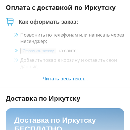
Оплата с доставкой по Иркутску
Как оформать заказ:
Позвонить по телефонам или написать через
месенджер;
на сайте;
Оформить заявку
Добавить товар в корзину и оставить свои
данные;
Менеджер свяжется с Вами в течение 30
Читать весь текст...
минут.
Доставка по Иркутску
Как оплатить:
Наличными, пластиковой картой, кредитной
картой и картой ХАЛВА в кассе нашего
Доставка по Иркутску
магазина по адресу
г. Иркутск, ул. Баррикад
БЕСПЛАТНО