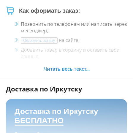
Как оформать заказ:
Позвонить по телефонам или написать через
месенджер;
на сайте;
Оформить заявку
Добавить товар в корзину и оставить свои
данные;
Менеджер свяжется с Вами в течение 30
Читать весь текст...
минут.
Доставка по Иркутску
Как оплатить:
Наличными, пластиковой картой, кредитной
картой и картой ХАЛВА в кассе нашего
Доставка по Иркутску
магазина по адресу
г. Иркутск, ул. Баррикад
БЕСПЛАТНО
24а, Мотосалон БАРС
;
Переводом на корпоративную карту