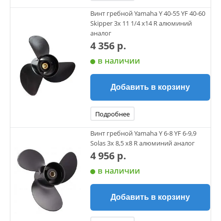
DF 50A (4-х такт.) с 2010 г.
Винт гребной Yamaha Y 40-55 YF 40-60
DT 55 1985 - 1997 гг.
Skipper 3х 11 1/4 х14 R алюминий
DT 60 1983 - 1984 гг.
аналог
DF 60A (4-х такт.) с 2010 г.
4 356 р.
DT 65 1985 - 1997 гг.
в наличии
TOHATSU
35 л.с. (только 35B) до 1984 г.
Добавить в корзину
40 л.с. 1984 г. - наст. время
50 л.с. (кроме 50C) 1992 г. - наст. время
Подробнее
HONDA
BF 35 л.с. 1991 - 1994 гг.
Винт гребной Yamaha Y 6-8 YF 6-9,9
Solas 3х 8,5 х8 R алюминий аналог
BF 40 л.с. 1995 г. - наст. время
4 956 р.
BF 45 л.с. 1991 - 1994 гг.
BF 50/50A л.с. 1995 г. - наст. время
в наличии
BF 60 2010 г. - наст. время
Добавить в корзину