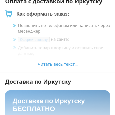
Оплата с доставкой по Иркутску
Как оформать заказ:
Позвонить по телефонам или написать через
месенджер;
на сайте;
Оформить заявку
Добавить товар в корзину и оставить свои
данные;
Менеджер свяжется с Вами в течение 30
Читать весь текст...
минут.
Доставка по Иркутску
Как оплатить:
Наличными, пластиковой картой, кредитной
картой и картой ХАЛВА в кассе нашего
Доставка по Иркутску
магазина по адресу
г. Иркутск, ул. Баррикад
БЕСПЛАТНО
24а, Мотосалон БАРС
;