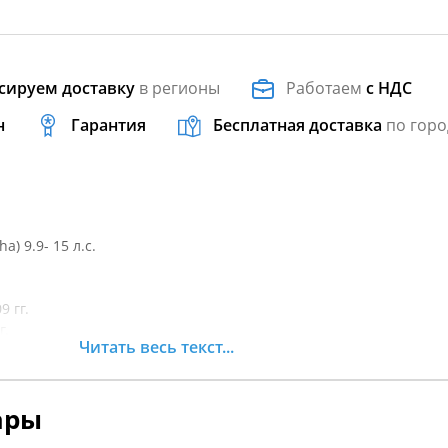
сируем доставку
в регионы
Работаем
с НДС
н
Гарантия
Бесплатная доставка
по горо
) 9.9- 15 л.с.
9 гг.
г.
Читать весь текст...
9 гг.
т. время
ары
т. время