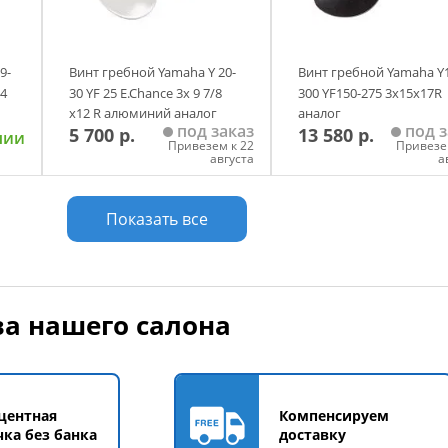
9-
Винт гребной Yamaha Y 20-
Винт гребной Yamaha Y
/4
30 YF 25 E.Chance 3х 9 7/8
300 YF150-275 3х15х17R
х12 R алюминий аналог
аналог
под заказ
под з
5 700 р.
13 580 р.
чии
Привезем к 22
Привезе
августа
а
у
Добавить в корзину
Добавить в корзи
Показать все
а нашего салона
центная
Компенсируем
чка без банка
доставку