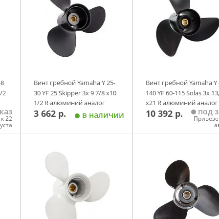
-8
Винт гребной Yamaha Y 25-
Винт гребной Yamaha Y 
1/2
30 YF 25 Skipper 3х 9 7/8 х10
140 YF 60-115 Solas 3х 13
1/2 R алюминий аналог
х21 R алюминий аналог
каз
под з
3 662 р.
10 392 р.
в наличии
к 22
Привезе
густа
а
у
Добавить в корзину
Добавить в корзи