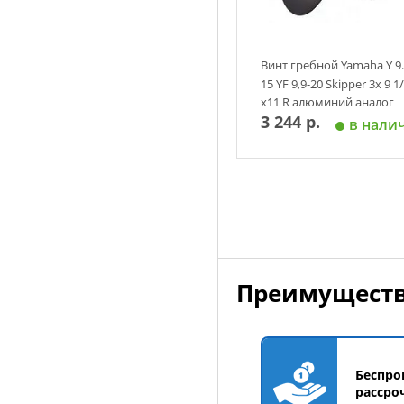
Винт гребной Yamaha Y 9.
15 YF 9,9-20 Skipper 3х 9 1
х11 R алюминий аналог
3 244 р.
в нали
Добавить в корзин
Преимуществ
Беспро
рассро