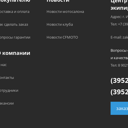
Центр
экипи
оставка и оплата
Новости мотосалона
Адрес: г. 
Тел: +7 (3
ак сделать заказ
Новости клуба
опросы гарантии
Новости CFMOTO
E-mail: z
Вопросы 
О компании
и качеств
 нас
Тел: 8 902
онтакты
(3952
(3952
отрудники
акансии
зака