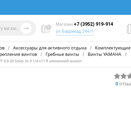
+7 (3952) 919-914
Магазин
ул. Баррикад, 24А/1
ов
Аксессуары для активного отдыха
Комплектующие 
/
/
крепления винтов
Гребные винты
Винты YAMAHA
/
/
/
F 9.9-20 Solas 3х 9 1/4 х11 R алюминий аналог
0
отзы