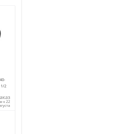
40-
 1/2
аказ
м к 22
вгуста
ну