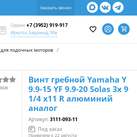
Заказать звонок
+7 (3952) 919-917
Сервис
Иркутск, Баррикад, 90в
для лодочных моторов
/
Винт гребной Yamaha Y
9.9-15 YF 9.9-20 Solas 3х 9
вов
1/4 х11 R алюминий
аналог
Артикул:
3111-093-11
Под заказ
Привезем к 22 августа