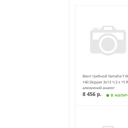
BF 8 л.с. 2000 г. - наст. вре
BF 9.9 л.с. 1988 г. - наст. в
BF 15 л.с. 1991 г. - наст. в
BF 20 л.с. 2003 г. - наст. в
Винт гребной Yamaha Y 6
140 Skipper 3х13 1/2 х 15 
алюминий аналог
8 456 р.
в нали
Добавить в корзин