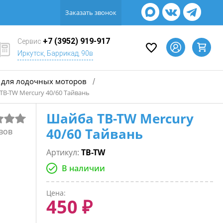
Заказать звонок
+7 (3952) 919-917
Сервис
Иркутск, Баррикад, 90в
для лодочных моторов
/
TB-TW Mercury 40/60 Tайвань
Шайба TB-TW Mercury
40/60 Tайвань
вов
Артикул:
TB-TW
В наличии
Цена:
450 ₽