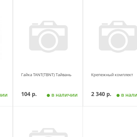
Гайка TANT(TBNT) Тайвань
Крепежный комплект
104 р.
2 340 р.
чии
в наличии
в нал
у
Добавить в корзину
Добавить в корзи