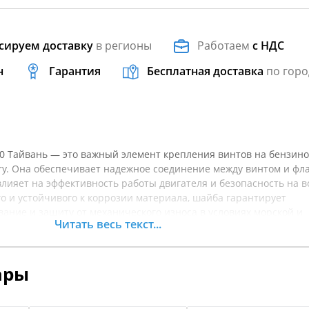
сируем доставку
в регионы
Работаем
с НДС
н
Гарантия
Бесплатная доставка
по горо
60 Тайвань — это важный элемент крепления винтов на бензин
ry. Она обеспечивает надежное соединение между винтом и фл
влияет на эффективность работы двигателя и безопасность на в
о и устойчивого к коррозии материала, шайба гарантирует
ание и защиту от механического износа в условиях морской и
Читать весь текст...
ессуар рекомендуется для регулярной замены, чтобы избежать
ора и не допустить ослабления крепления винта во время плав
именно такая шайба позволит сохранить оптимальную
ары
едотвратить аварийные ситуации. Перед покупкой рекомендует
товара.