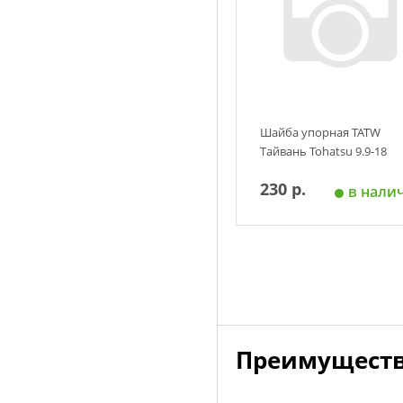
Шайба упорная TATW
Тайвань Tohatsu 9.9-18
230 р.
в нали
Добавить в корзин
Преимуществ