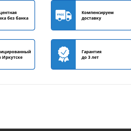
центная
Компенсируем
чка без банка
доставку
фицированный
Гарантия
в Иркутске
до 3 лет