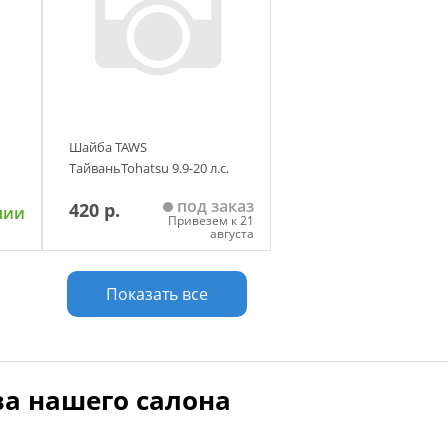
Шайба TAWS
ТайваньTohatsu 9.9-20 л.с.
под заказ
420 р.
чии
Привезем к 21
августа
у
Добавить в корзину
Показать все
а нашего салона