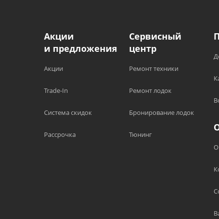
Акции
Сервисный
и предложения
центр
Д
Акции
Ремонт техники
К
Trade-In
Ремонт лодок
В
Система скидок
Бронирование лодок
Рассрочка
Тюнинг
О
К
С
В