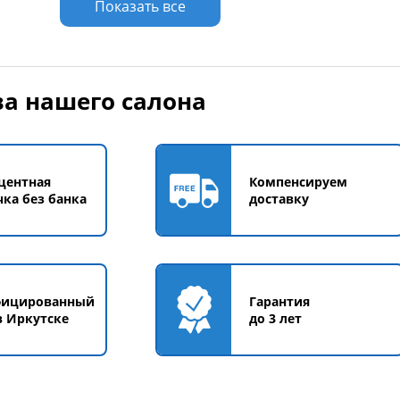
Показать все
а нашего салона
центная
Компенсируем
чка без банка
доставку
фицированный
Гарантия
в Иркутске
до 3 лет