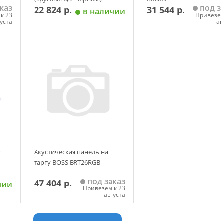
каз
под з
22 824 р.
31 544 р.
в наличии
к 23
Привезе
густа
а
у
Добавить в корзину
Добавить в корзи
с
Акустическая панель на
таргу BOSS BRT26RGB
под заказ
47 404 р.
чии
Привезем к 23
августа
у
Добавить в корзину