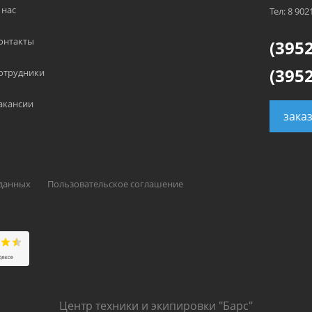
 нас
Тел: 8 902
онтакты
(3952
(3952
отрудники
акансии
зака
 данных
Пользовательское соглашение
Центр техники и экипировки "Барс"