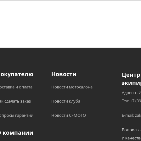
Покупателю
Новости
Центр
экипи
оставка и оплата
Новости мотосалона
Адрес: г. 
Тел: +7 (3
ак сделать заказ
Новости клуба
опросы гарантии
Новости CFMOTO
E-mail: z
Вопросы 
О компании
и качеств