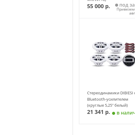
под за
55 000 р.
Привезем 
ав
Добавить в корзин
Стереодинамики DIBIESI 
Bluetooth-усилителем
(круглые 5,25" белый)
21 341 р.
в нали
Добавить в корзин