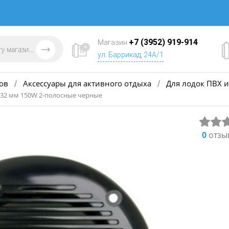
+7 (3952) 919-914
Магазин
ул. Баррикад, 24А/1
ов
Аксессуары для активного отдыха
Для лодок ПВХ и
/
/
132 мм 150W 2-полосные черные
0
отзы