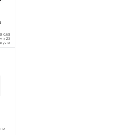
4
аказ
м к 23
вгуста
ну
ine