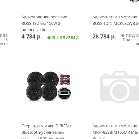
Аудиоколонки врезные
Аудиосистема морская
BOSS 132 мм 150W 2-
BOSS 1DIN MCK632WB.6
полосные белые
каз
под з
4 784 р.
28 784 р.
в наличии
к 23
Привезе
густа
а
у
Добавить в корзину
Добавить в корзи
Стереодинамики DIBIESI с
Аудиосистема морская
Bluetooth-усилителем
MRH-833B/M165MR Mar
(круглые 6,5" черный)
Rocket