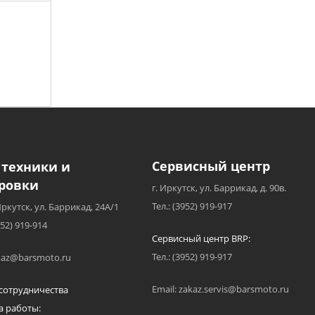
Сервисный центр
 техники и
ровки
г. Иркутск, ул. Баррикад, д. 90в.
Тел.: (3952) 919-917
Иркутск, ул. Баррикад, 24А/1
952) 919-914
Сервисный центр BRP:
Тел.: (3952) 919-917
akaz@barsmoto.ru
Email: zakaz.servis@barsmoto.ru
сотрудничества
а работы: