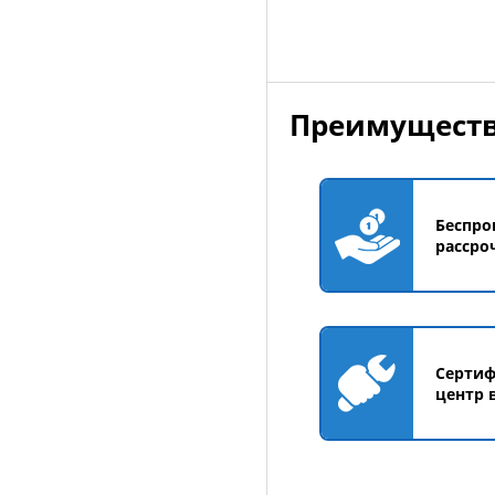
Преимуществ
Беспро
рассро
Серти
центр 