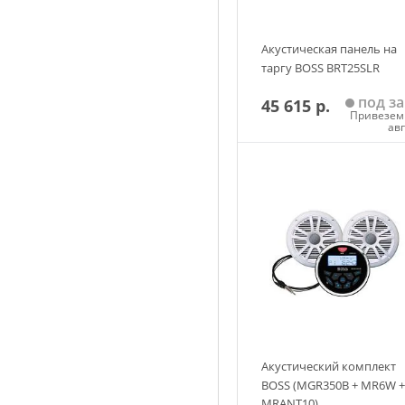
Акустическая панель на
таргу BOSS BRT25SLR
под за
45 615 р.
Привезем 
ав
Добавить в корзин
Акустический комплект
BOSS (MGR350B + MR6W +
MRANT10)