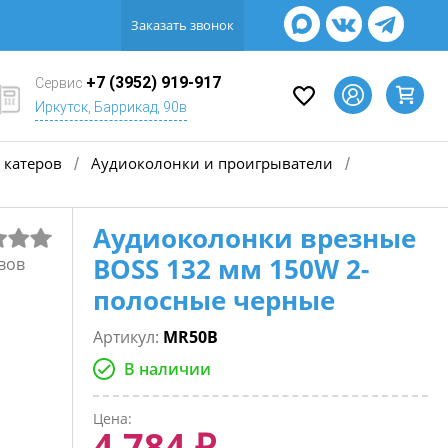
Заказать звонок
+7 (3952) 919-917
Сервис
Иркутск, Баррикад, 90в
 катеров
Аудиоколонки и проигрыватели
/
/
Аудиоколонки врезные
BOSS 132 мм 150W 2-
вов
полосные черные
Артикул:
MR50B
В наличии
Цена:
4 784 ₽