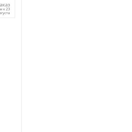
аказ
м к 23
вгуста
ну