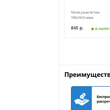
Петля узкая 4х1мм
100х25х5 нерж
845 р.
в нали
Добавить в корзин
Преимуществ
Беспро
рассро