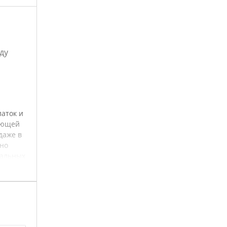
ду
аток и
веющей
даже в
жно
нальных
ьность
орт и