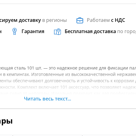
сируем доставку
в регионы
Работаем
с НДС
н
Гарантия
Бесплатная доставка
по горо
ющая сталь 101 шт. — это надежное решение для фиксации пал
х и в кемпингах. Изготовленные из высококачественной нержа
менты обеспечивают долговечность и устойчивость к коррозии 
ности. Комплект включает 101 аксессуар, что позволяет наде
ваше судно от непогоды. Идеально подходит как для профессио
Читать весь текст...
лей активного отдыха на воде. Простота установки и универсал
лают этот комплект необходимым для каждого, кто ценит комф
пкой рекомендуется уточнять характеристики товара.
ары