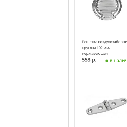
Решетка воздухозаборн
круглая 102 мм,
нержавеющая
553 р.
в нали
Добавить в корзин