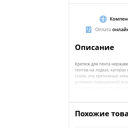
Компен
Оплата
онлай
Описание
Крепеж для тента нержаве
тентов на лодках, катера
стали, эти крепежные эле
условиях повышенной влаж
закрепить тент, защитив 
моряков, так и для любите
применяемых элементов де
безопасность. Перед поку
Похожие тов