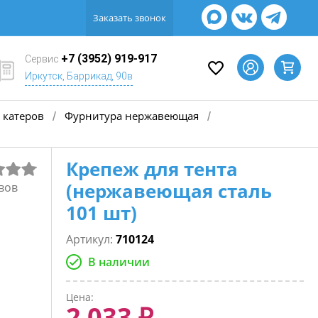
Заказать звонок
+7 (3952) 919-917
Сервис
Иркутск, Баррикад, 90в
 катеров
Фурнитура нержавеющая
/
/
Крепеж для тента
(нержавеющая сталь
вов
101 шт)
Артикул:
710124
В наличии
Цена:
2 033 ₽