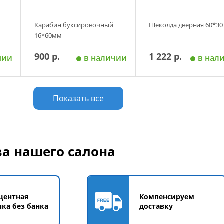
Карабин буксировочный
Щеколда дверная 60*30
16*60мм
900 р.
1 222 р.
чии
в наличии
в нал
у
Добавить в корзину
Добавить в корзи
Показать все
а нашего салона
центная
Компенсируем
чка без банка
доставку