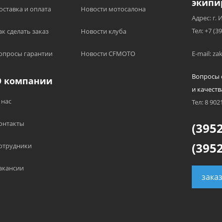
экипи
оставка и оплата
Новости мотосалона
Адрес: г. 
Тел: +7 (3
ак сделать заказ
Новости клуба
опросы гарантии
Новости CFMOTO
E-mail: z
Вопросы 
О компании
и качеств
 нас
Тел: 8 902
онтакты
(3952
(3952
отрудники
акансии
зака