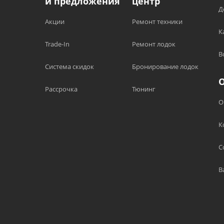
и предложения
центр
Д
Акции
Ремонт техники
К
Trade-In
Ремонт лодок
В
Система скидок
Бронирование лодок
Рассрочка
Тюнинг
О
К
С
В