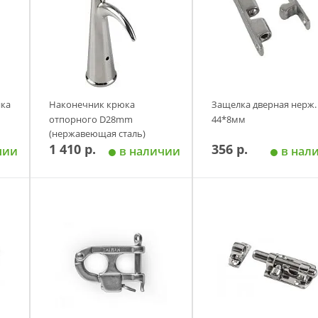
ика
Наконечник крюка
Защелка дверная нерж.
отпорного D28mm
44*8мм
(нержавеющая сталь)
1 410 р.
356 р.
чии
в наличии
в нал
у
Добавить в корзину
Добавить в корзи