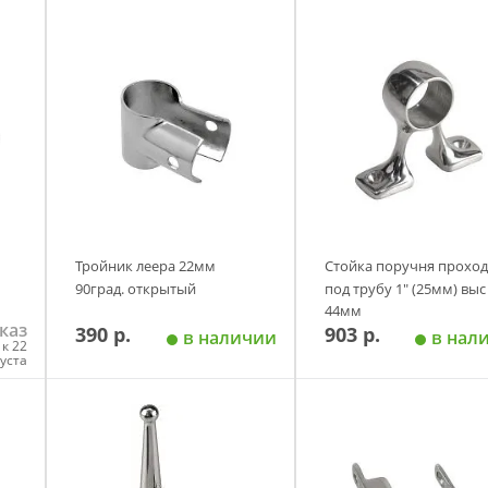
Тройник леера 22мм
Стойка поручня проход
90град. открытый
под трубу 1" (25мм) выс
44мм
каз
390 р.
903 р.
в наличии
в нал
к 22
густа
у
Добавить в корзину
Добавить в корзи