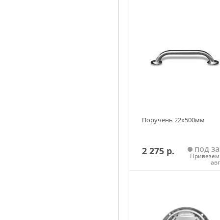
Поручень 22х500мм
под за
2 275 р.
Привезем 
ав
Добавить в корзин