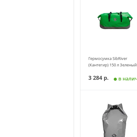
Гермосумка SibRiver
(Кантегир) 150 л Зеленый
3 284 р.
в нали
Добавить в корзин