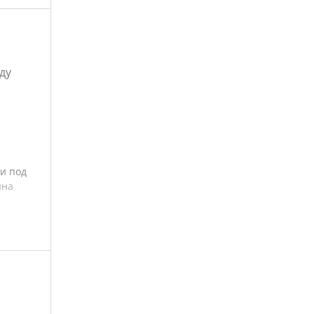
ду
и под
ина
ко
 на