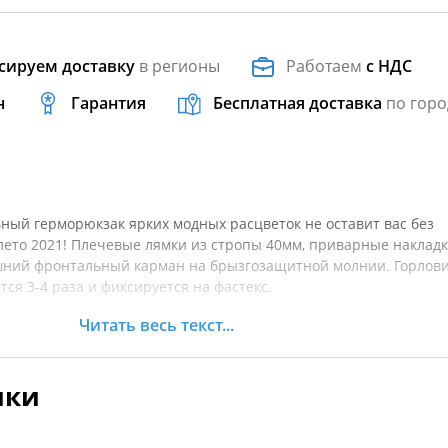
сируем доставку
в регионы
Работаем
с НДС
н
Гарантия
Бесплатная доставка
по горо
ный герморюкзак ярких модных расцветок не оставит вас без
лето 2021! Плечевые лямки из стропы 40мм, приварные накладк
ешний фронтальный карман на брызгозащитной молнии. Горлов
ся 3-4 раза и фиксируется на фастекс.
Читать весь текст...
адки, ни грязь, ни песок! Ткань рюкзака износоустойчивая, лег
асно зарекомендовал себя в городе и на природе, в поездках и
ики