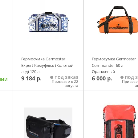
Гермосумка Germostar
Гермосумка Germostar
Expert Камуфляж (Колотый
Commander 60 л
лед) 120 л.
Оранжевый
под заказ
под з
9 184 р.
6 000 р.
чии
Привезем к 22
Привезе
августа
а
у
Добавить в корзину
Добавить в корзи