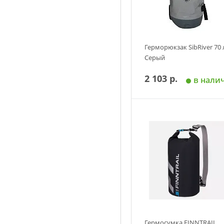
Герморюкзак SibRiver 70 
Серый
2 103 р.
в нали
Добавить в корзин
Гермосумка FINNTRAIL