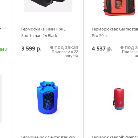
л
Гермосумка FINNTRAIL
Герморюкзак Germosta
Sportsman 2л Black
Pro 50 л.
под заказ
под з
3 599 р.
4 537 р.
чии
Привезем к 22
Привезе
августа
а
у
Добавить в корзину
Добавить в корзи
Гермомешок Germostar Pro
Герморюкзак SibRiver 10