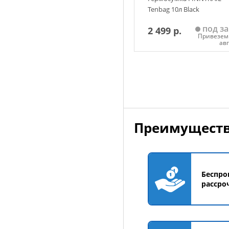
Tenbag 10л Black
под за
2 499 р.
Привезем 
ав
Добавить в корзин
Преимуществ
Беспро
рассро