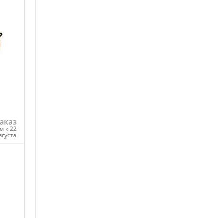
аказ
м к 22
вгуста
ну