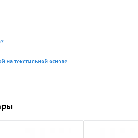
м2
ой на текстильной основе
ары