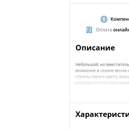
Компен
Оплата
онлай
Описание
Небольшой, но вместитель
внимания в сезоне весна-
стропы серого цвета, вн
рюкзака плотно скручивает
Вам не страшны никакие ос
моется. Герморюкзак прекр
пляже.
Характерист