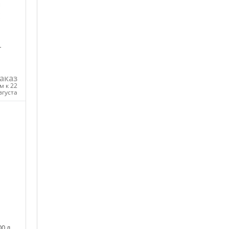
r
аказ
м к 22
вгуста
ну
0 л.