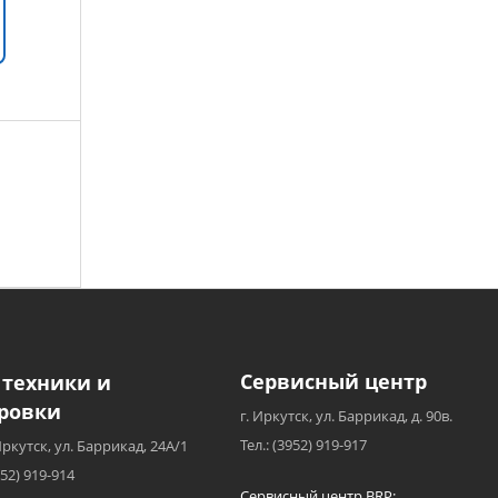
Сервисный центр
 техники и
ровки
г. Иркутск, ул. Баррикад, д. 90в.
Тел.: (3952) 919-917
Иркутск, ул. Баррикад, 24А/1
952) 919-914
Сервисный центр BRP: