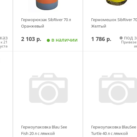
Герморюкзак SibRiver 70 л
Гермомешок SibRiver 70
Оранжевый
Желтый
каз
под з
2 103 р.
1 786 р.
в наличии
к 21
Привезе
густа
а
у
Добавить в корзину
Добавить в корзи
Гермоупаковка Blau See
Гермоупаковка BlauSee
Fish 20 л с лямкой
Turtle 40 л с лямкой