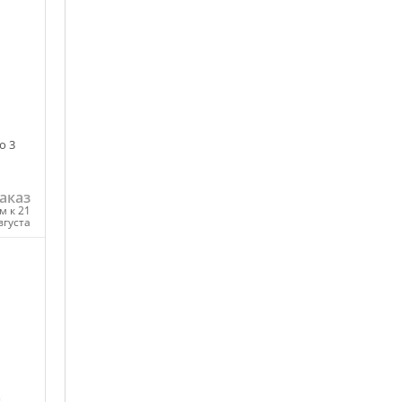
о 3
аказ
м к 21
вгуста
ну