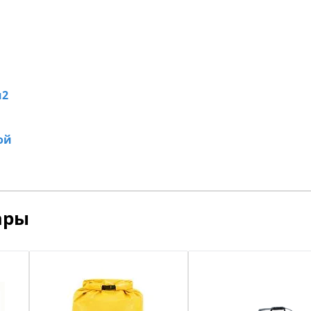
м2
ой
ары