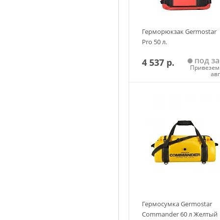
Герморюкзак Germostar
Pro 50 л.
под за
4 537 р.
Привезем 
ав
Добавить в корзин
Гермосумка Germostar
Commander 60 л Желтый