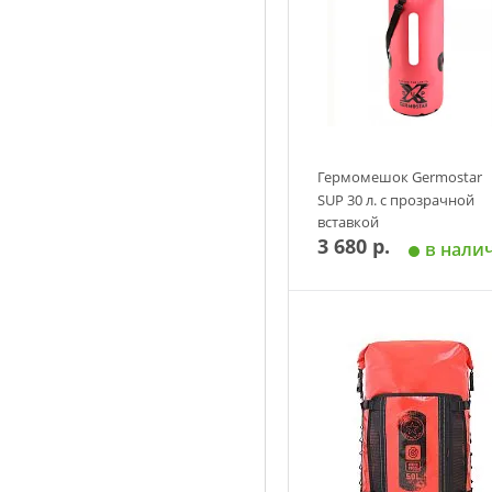
Гермомешок Germostar
SUP 30 л. c прозрачной
вставкой
3 680 р.
в нали
Добавить в корзин