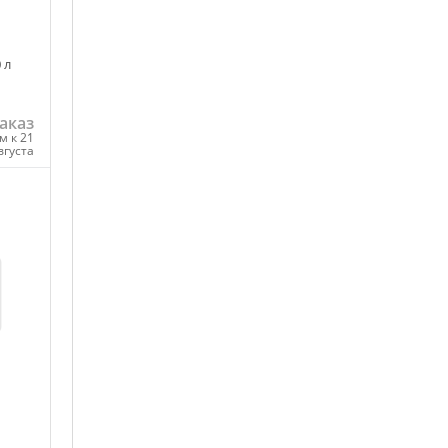
 л
аказ
м к 21
вгуста
ну