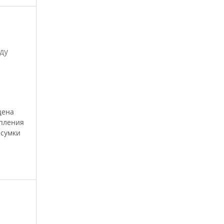
ду
щена
епления
 сумки