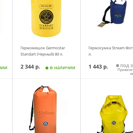
Гермомешок Germostar
Гермосумка Stream Фот
Standart (Черный) 80 л.
л.
под з
2 344 р.
1 443 р.
чии
в наличии
Привезе
а
у
Добавить в корзину
Добавить в корзи