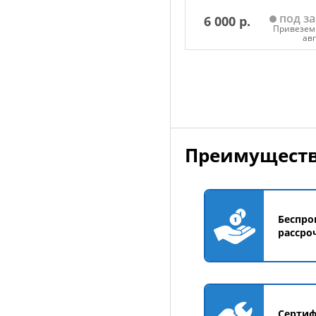
под за
6 000 р.
Привезем 
ав
Добавить в корзин
Преимуществ
Беспро
рассро
Серти