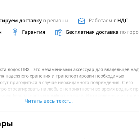
сируем доставку
в регионы
Работаем
с НДС
н
Гарантия
Бесплатная доставка
по горо
та лодок ПВХ - это незаменимый аксессуар для владельцев на
для надежного хранения и транспортировки необходимых
огут пригодиться в случае неожиданного повреждения. С его
ро отреагировать на любые неприятности во время водных про
ьную безопасность и комфорт на воде. Изготовленный из проч
Читать весь текст...
, контейнер защищает содержимое от внешних факторов и
. Его компактные размеры позволяют легко разместить его в 
те готовы к любым обстоятельствам и обеспечьте себе спокойст
ары
ого отдыха на воде. Перед покупкой рекомендуется уточнять