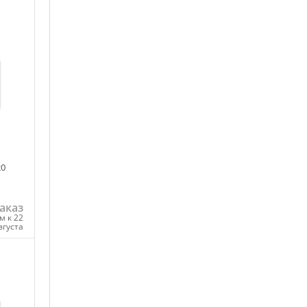
20
аказ
м к 22
вгуста
ну