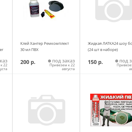
Клей Хантер Ремкомплект
Жидкая ЛАТКА24 шоу б
er
30 мл ПВХ
(24 шт в наборе)
каз
под заказ
под з
200 р.
150 р.
к 22
Привезем к 22
Привезе
густа
августа
а
у
Добавить в корзину
Добавить в корзи