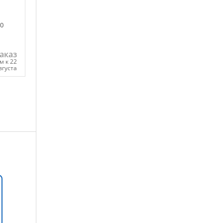
0
аказ
м к 22
вгуста
ну