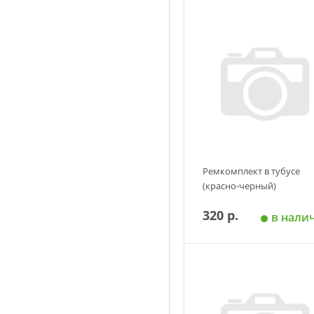
Ремкомплект в тубусе
(красно-черный)
320 р.
в нали
Добавить в корзин