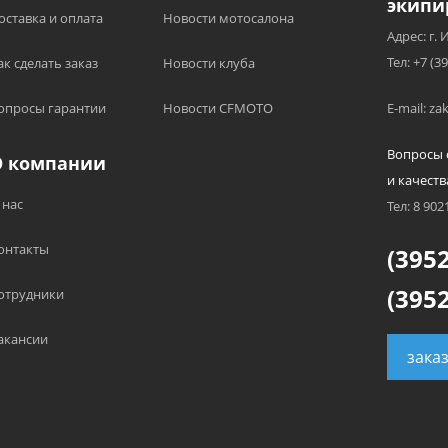
экипи
оставка и оплата
Новости мотосалона
Адрес: г. 
Тел: +7 (3
ак сделать заказ
Новости клуба
опросы гарантии
Новости CFMOTO
E-mail: z
Вопросы 
О компании
и качеств
 нас
Тел: 8 902
онтакты
(3952
(3952
отрудники
акансии
зака