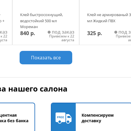
+
Клей быстросохнущий,
Клей не армированый 3
р +
водостойкий 500 мл
мл Жидкий ПВХ
Мореман
каз
под заказ
под з
840 р.
325 р.
к 22
Привезем к 22
Привезе
густа
августа
а
у
Добавить в корзину
Добавить в корзи
Показать все
а нашего салона
центная
Компенсируем
чка без банка
доставку