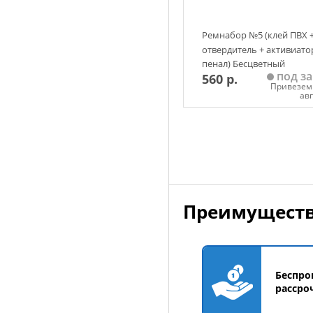
Ремнабор №5 (клей ПВХ 
отвердитель + активиато
пенал) Бесцветный
под за
560 р.
Привезем 
ав
Добавить в корзин
Преимуществ
Беспро
рассро