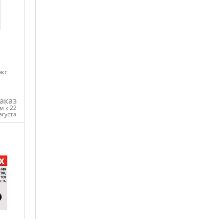
окс
аказ
м к 22
вгуста
ну