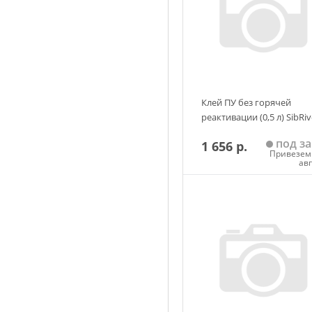
Клей ПУ без горячей
реактивации (0,5 л) SibRiv
под за
1 656 р.
Привезем 
ав
Добавить в корзин