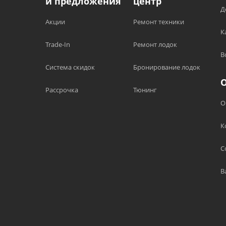
и предложения
центр
Д
Акции
Ремонт техники
К
Trade-In
Ремонт лодок
В
Система скидок
Бронирование лодок
Рассрочка
Тюнинг
О
К
С
В