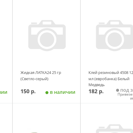
Жидкая ЛАТКА24 25 гр
Клей резиновый 4508 1
(Светло-серый)
мл (евробанка) Белый
Медведь
под з
150 р.
182 р.
чии
в наличии
Привезе
а
у
Добавить в корзину
Добавить в корзи