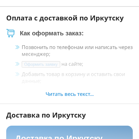
Оплата с доставкой по Иркутску
Как оформать заказ:
Позвонить по телефонам или написать через
месенджер;
на сайте;
Оформить заявку
Добавить товар в корзину и оставить свои
данные;
Менеджер свяжется с Вами в течение 30
Читать весь текст...
минут.
Доставка по Иркутску
Как оплатить:
Наличными, пластиковой картой, кредитной
картой и картой ХАЛВА в кассе нашего
Доставка по Иркутску