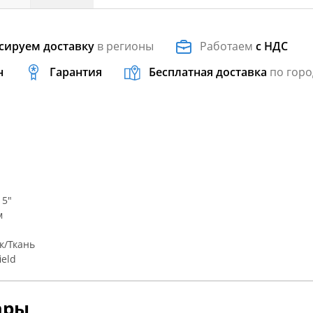
сируем доставку
в регионы
Работаем
с НДС
н
Гарантия
Бесплатная доставка
по горо
 5"
м
к/Ткань
eld
ары