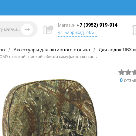
+7 (3952) 919-914
Магазин
ул. Баррикад, 24А/1
ов
Аксессуары для активного отдыха
Для лодок ПВХ и
/
/
OMY с низкой спинкой, обивка камуфляжная ткань
0
отзы