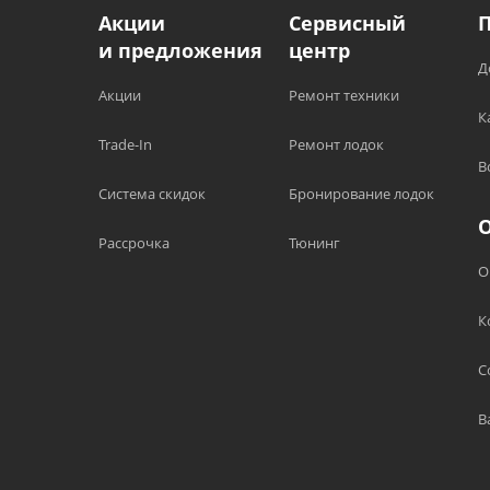
Акции
Сервисный
и предложения
центр
Д
Акции
Ремонт техники
К
Trade-In
Ремонт лодок
В
Система скидок
Бронирование лодок
Рассрочка
Тюнинг
О
К
С
В