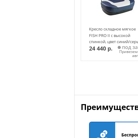
Кресло складное мягкое
FISH PRO II с высокой
спинкой, цвет синий/сер
под за
24 440 р.
Привезем 
ав
Добавить в корзин
Преимуществ
Беспро