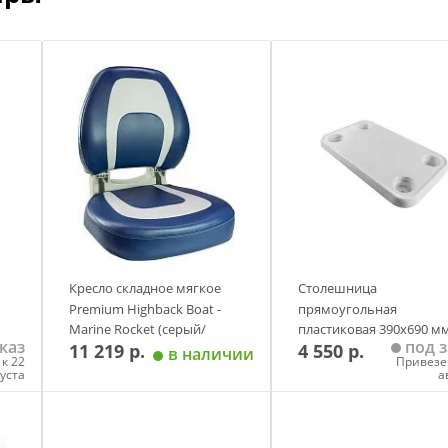
Кресло складное мягкое
Столешница
Premium Highback Boat -
прямоугольная
Marine Rocket (серый/
пластиковая 390х690 м
каз
под з
11 219 р.
4 550 р.
синий)
в наличии
к 22
Привезе
густа
а
у
Добавить в корзину
Добавить в корзи