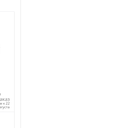
м
аказ
м к 22
вгуста
ну