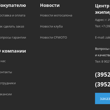
Покупателю
Новости
Центр
экипи
оставка и оплата
Новости мотосалона
Адрес: г. 
Тел: +7 (3
ак сделать заказ
Новости клуба
опросы гарантии
Новости CFMOTO
E-mail: z
Вопросы 
О компании
и качеств
 нас
Тел: 8 902
онтакты
(3952
(3952
отрудники
акансии
зака