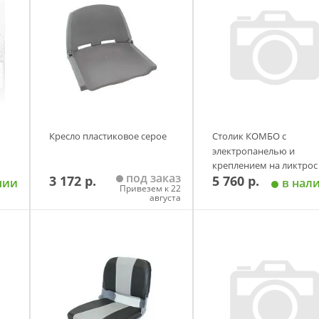
Кресло пластиковое серое
Столик КОМБО с
электропанелью и
креплением на ликтрос
под заказ
3 172 р.
5 760 р.
20 Патриот
чии
в нал
Привезем к 22
августа
у
Добавить в корзину
Добавить в корзи