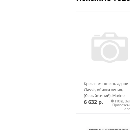
Кресло мягкое складное
Classic, обивка винил,
(Серый/синий), Marine
под за
6 632 р.
Rocket
Привезем 
ав
Добавить в корзин