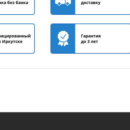
чка без банка
доставку
фицированный
Гарантия
в Иркутске
до 3 лет