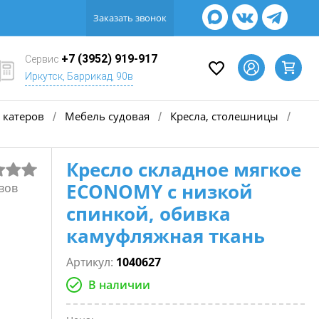
Заказать звонок
+7 (3952) 919-917
Сервис
Иркутск, Баррикад, 90в
 катеров
Мебель судовая
Кресла, столешницы
/
/
/
Кресло складное мягкое
ECONOMY с низкой
вов
спинкой, обивка
камуфляжная ткань
Артикул:
1040627
В наличии