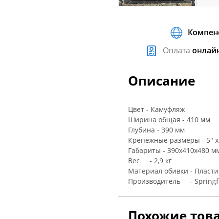
Компен
Оплата
онлай
Описание
Цвет - Камуфляж
Ширина общая - 410 мм
Глубина - 390 мм
Крепежные размеры - 5" х
Габариты - 390х410х480 м
Вес - 2,9 кг
Материал обивки - Пласти
Производитель - Springfi
Похожие тов