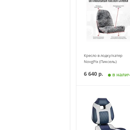
Кресло в лодку/катер
NovgPix (Пиксель)
6 640 р.
в нали
Добавить в корзин