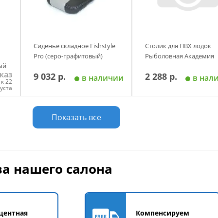
Сиденье складное Fishstyle
Столик для ПВХ лодок
Pro (серо-графитовый)
Рыболовная Академия
ый
каз
9 032 р.
2 288 р.
в наличии
в нал
к 22
густа
у
Добавить в корзину
Добавить в корзи
Показать все
а нашего салона
центная
Компенсируем