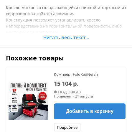
Кресло мягкое со складывающейся спинкой и каркасом из
коррозионно-стойкого алюминия.
Конструкция позволяет устанавливать кресло
непосредственно на горизонтальной поверхности, либо
на стойку или платформу.
Читать весь текст...
Крепежные болты поставляются в комплекте с креслом.
Подушки на сиденье и спинке имеют наполнение из
мелкопористого поролона и покрытие из
Похожие товары
высококачественного винила, приспособленного к
использованию в морских условиях.
Совместимо с платформами: SK75301, SK75321, SK75316
Комплект FoldRedNerzh
Совместимо со стойками: SK75302, SK75303, SK75305,
SK75307
15 104 р.
Материал корпуса: коррозионно-стойкий алюминий
под заказ
Материал накладок: морской винил, мелкопористый
Привезем к 21 августа
поролон
Габариты, мм: 410*360*470
Добавить в корзину
Цвет: синий
Подробнее