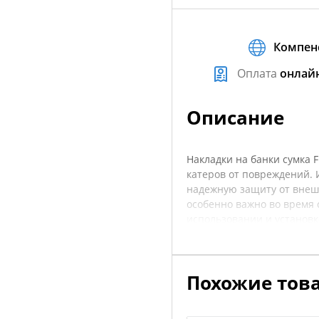
Компен
Оплата
онлай
Описание
Накладки на банки сумка 
катеров от повреждений. 
надежную защиту от внешн
особенно важно во время 
использовании и установк
минимизируя риск повреж
транспортировке, а униве
рекомендуется уточнять х
Похожие тов