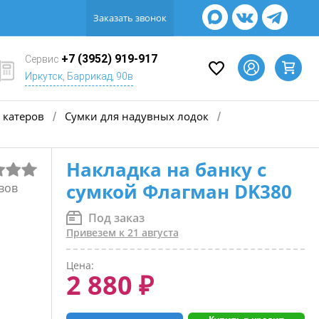
Заказать звонок
+7 (3952) 919-917
Сервис
Иркутск, Баррикад, 90в
 катеров
Сумки для надувных лодок
/
/
Накладка на банку с
сумкой Флагман DK380
вов
Под заказ
Привезем к 21 августа
Цена:
2 880 ₽