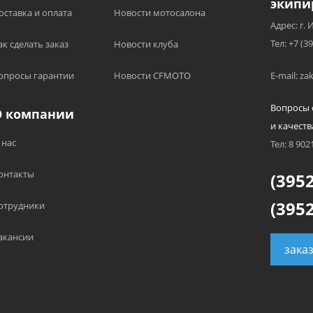
экипи
оставка и оплата
Новости мотосалона
Адрес: г. 
Тел: +7 (3
ак сделать заказ
Новости клуба
опросы гарантии
Новости CFMOTO
E-mail: z
Вопросы 
О компании
и качеств
 нас
Тел: 8 902
онтакты
(3952
(3952
отрудники
акансии
зака