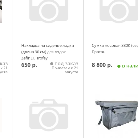
Накладка на сиденье лодки
Сумка носовая 380К (се
(длина 90 см) для лодок
Братан
Zefir LT, Trofey
каз
под заказ
650 р.
8 800 р.
в нал
к 21
Привезем к 21
густа
августа
у
Добавить в корзину
Добавить в корзи