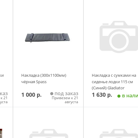
ки
Накладка (300х1100мм)
Накладка с сумками на
чёрная Spass
сиденье лодки 115 см
(Синий) Gladiator
каз
под заказ
1 000 р.
1 630 р.
в нал
к 21
Привезем к 21
густа
августа
у
Добавить в корзину
Добавить в корзи