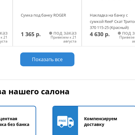
Сумка под банку ROGER
Накладка на банку с
сумкой ReeF Скат Трито
370 115-25 (Красный)
каз
под заказ
под з
1 365 р.
4 630 р.
к 21
Привезем к 21
Привезе
густа
августа
а
у
Добавить в корзину
Добавить в корзи
Показать все
а нашего салона
центная
Компенсируем
чка без банка
доставку