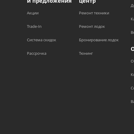
и предложения
центр
Д
Акции
Ремонт техники
К
Trade-In
Ремонт лодок
В
Система скидок
Бронирование лодок
Рассрочка
Тюнинг
О
К
С
В