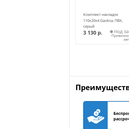
Комплект накладок
110х20х4 Gaoksa, ПВХ,
серый
под за
3 130 р.
Привезем 
ав
Добавить в корзин
Преимуществ
Беспро
рассро