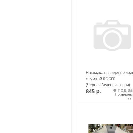
Накладка на сиденье лод
с сумкой ROGER
(Черная,Зеленая, серая)
под за
845 р.
Привезем 
ав
Добавить в корзин