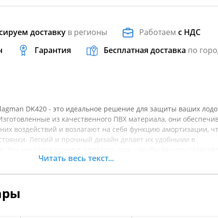
сируем доставку
в регионы
Работаем
с НДС
н
Гарантия
Бесплатная доставка
по горо
Flagman DK420 - это идеальное решение для защиты ваших лодо
Изготовленные из качественного ПВХ материала, они обеспечи
их воздействий и возлагают на себя функцию амортизации, ч
стоянки. Легкий и прочный дизайн делает их удобными в
е. Эти накладки помогут продлить срок службы вашего плавсред
Читать весь текст...
дений бортов. Удобные ручки обеспечивают легкость в
рсальный размер подходит для большинства моделей. Перед по
арактеристики товара.
ары