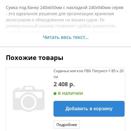
Сумка под банку 240х650мм с накладкой 240х940мм серяя
- это идеальное решение для организации хранения
аксессуаров и оборудования на вашем судне. Ее
универсальный размер позволяет удобно разместить
необходимые вещи, будь то инструменты, личные вещи
Читать весь текст...
или запасные части. Накладка обеспечивает
дополнительное пространство и защиту, что делает эту
сумку незаменимой во время рыбалки, путешествий или
Похожие товары
активного отдыха на воде. Произведенная из прочных и
водоотталкивающих материалов, сумка легко
выдерживает воздействие влаги и солнечных лучей, что
Сиденье мягкое ПВХ Патриот-1 85 x 20
гарантирует долговечность и надежность. Легкость в
см
использовании и практичность делают её отличным
2 408 р.
выбором для любителей водных активностей. Перед
в наличии
покупкой рекомендуется уточнять характеристики
товара.
Добавить в корзину
Подробнее